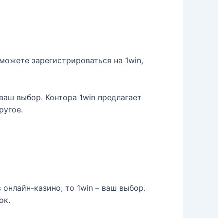
можете зарегистрироваться на 1win,
ваш выбор. Контора 1win предлагает
ругое.
онлайн-казино, то 1win – ваш выбор.
ок.