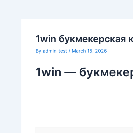
Skip
Post
to
navigation
content
1win букмекерская 
By
admin-test
/
March 15, 2026
1win — букмеке