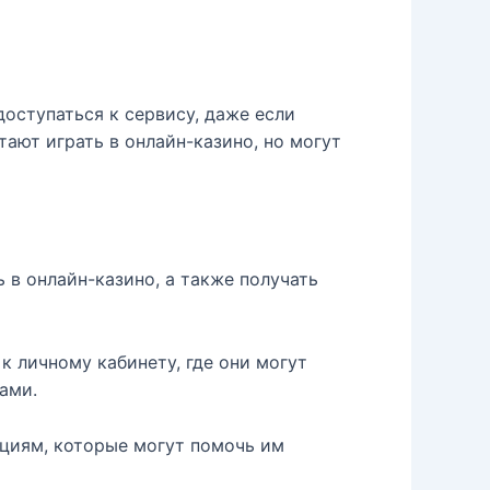
оступаться к сервису, даже если
тают играть в онлайн-казино, но могут
 в онлайн-казино, а также получать
к личному кабинету, где они могут
ами.
кциям, которые могут помочь им