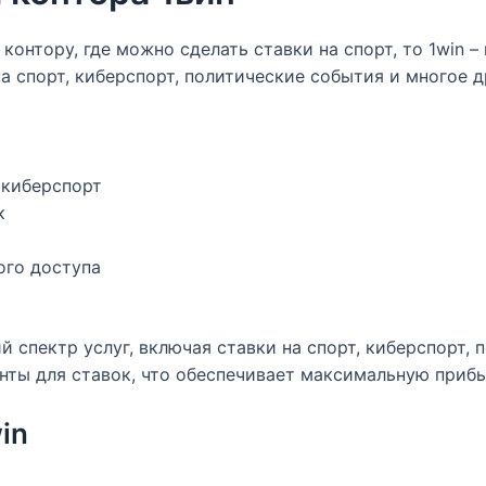
нтору, где можно сделать ставки на спорт, то 1win – 
а спорт, киберспорт, политические события и многое д
 киберспорт
к
ого доступа
 спектр услуг, включая ставки на спорт, киберспорт, 
ты для ставок, что обеспечивает максимальную прибы
in