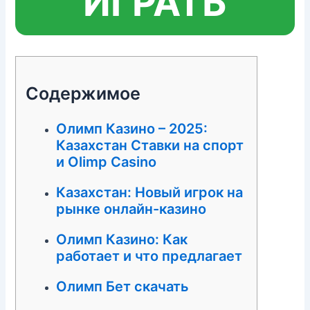
ИГРАТЬ
Содержимое
Олимп Казино – 2025:
Казахстан Ставки на спорт
и Olimp Casino
Казахстан: Новый игрок на
рынке онлайн-казино
Олимп Казино: Как
работает и что предлагает
Олимп Бет скачать