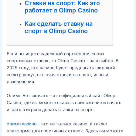
Ставки на спорт: Как это
работает в Olimp Casino
Как сделать ставку на
спорт в Olimp Casino
Если вы ищете надежный партнер для своих
спортивных ставок, то Olimp Casino – ваш выбор. В
2025 году, это казино будет предлагать широкий
спектр услуг, включая ставки на спорт, игры и
развлечения.
Олимп Бет скачать – это официальный сайт Olimp
Casino, где вы можете скачать приложение и начать
играть в игры и делать ставки на спорт.
олимп казино
– это не только казино, а также
платформа для спортивных ставок. Здесь вы можете