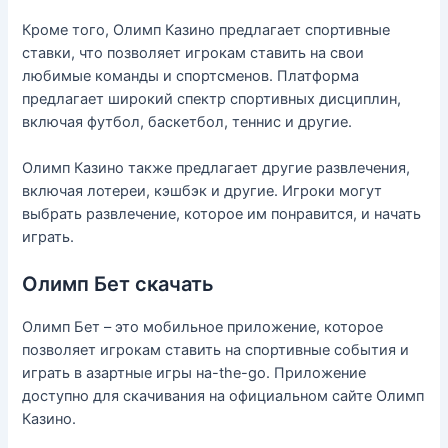
Кроме того, Олимп Казино предлагает спортивные
ставки, что позволяет игрокам ставить на свои
любимые команды и спортсменов. Платформа
предлагает широкий спектр спортивных дисциплин,
включая футбол, баскетбол, теннис и другие.
Олимп Казино также предлагает другие развлечения,
включая лотереи, кэшбэк и другие. Игроки могут
выбрать развлечение, которое им понравится, и начать
играть.
Олимп Бет скачать
Олимп Бет – это мобильное приложение, которое
позволяет игрокам ставить на спортивные события и
играть в азартные игры на-the-go. Приложение
доступно для скачивания на официальном сайте Олимп
Казино.