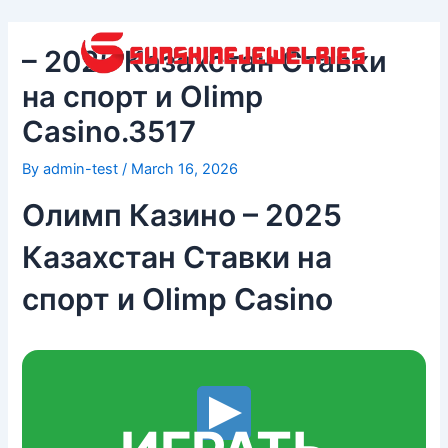
Skip
Post
to
navigation
– 2025 Казахстан Ставки
content
на спорт и Olimp
Casino.3517
By
admin-test
/
March 16, 2026
Олимп Казино – 2025
Казахстан Ставки на
спорт и Olimp Casino