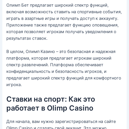
Олимп Бет предлагает широкий спектр функций,
включая возможность ставить на спортивные события,
играть в азартные игры и получать доступ к аккаунту.
Приложение также предлагает функцию оповещения,
которая позволяет игрокам получать уведомления о
результатах ставок.
В целом, Олимп Казино – это безопасная и надежная
платформа, которая предлагает игрокам широкий
спектр развлечений. Платформа обеспечивает
конфиденциальность и безопасность игроков, и
предлагает широкий спектр функций для комфортного
игрока.
Ставки на спорт: Как это
работает в Olimp Casino
Для начала, вам нужно зарегистрироваться на сайте
Olimp Casino и создать свой аккаунт. Это можно