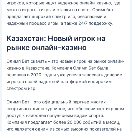
игроков, которые ищут надежное онлайн-казино, где
можно играть в игры и ставки на спорт. Олимпбет
предлагает широкий спектр игр, безопасный и
надежный процесс игры, а также 24/7 поддержку.
Казахстан: Новый игрок на
рынке онлайн-казино
Олимп Бет скачать – это новый игрок на рынке онлайн-
казино в Казахстане. Компания Олимп Бет была
основана в 2020 году и уже успела завоевать доверие
игроков своей надежной платформой и широким
спектром игр.
Олимп Бет – это официальный партнер многих
спортивных лиг и турниров, что обеспечивает игрокам
доступ к наиболее популярным видам спорта.
Компания предлагает более 20 000 событий в месяц,
что является одним из самых высоких показателей на