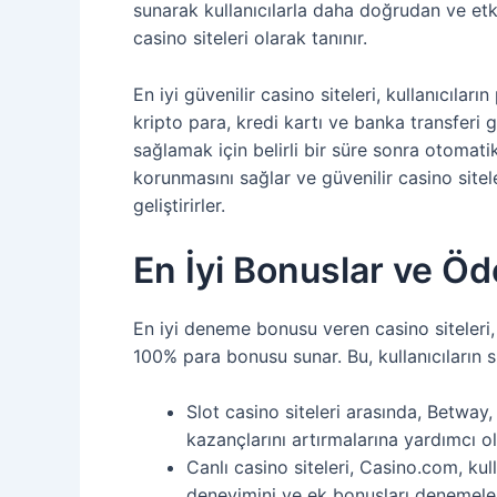
sunarak kullanıcılarla daha doğrudan ve etkil
casino siteleri olarak tanınır.
En iyi güvenilir casino siteleri, kullanıcılar
kripto para, kredi kartı ve banka transferi gib
sağlamak için belirli bir süre sonra otomatik
korunmasını sağlar ve güvenilir casino siteler
geliştirirler.
En İyi Bonuslar ve Ö
En iyi deneme bonusu veren casino siteleri, y
100% para bonusu sunar. Bu, kullanıcıların s
Slot casino siteleri arasında, Betway,
kazançlarını artırmalarına yardımcı ol
Canlı casino siteleri, Casino.com, ku
deneyimini ve ek bonusları denemeler