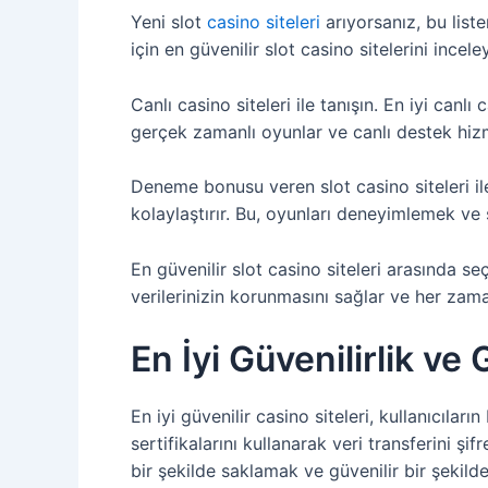
Yeni slot
casino siteleri
arıyorsanız, bu list
için en güvenilir slot casino sitelerini incele
Canlı casino siteleri ile tanışın. En iyi canlı
gerçek zamanlı oyunlar ve canlı destek hizm
Deneme bonusu veren slot casino siteleri il
kolaylaştırır. Bu, oyunları deneyimlemek ve st
En güvenilir slot casino siteleri arasında seç
verilerinizin korunmasını sağlar ve her zama
En İyi Güvenilirlik ve 
En iyi güvenilir casino siteleri, kullanıcılar
sertifikalarını kullanarak veri transferini şif
bir şekilde saklamak ve güvenilir bir şekilde