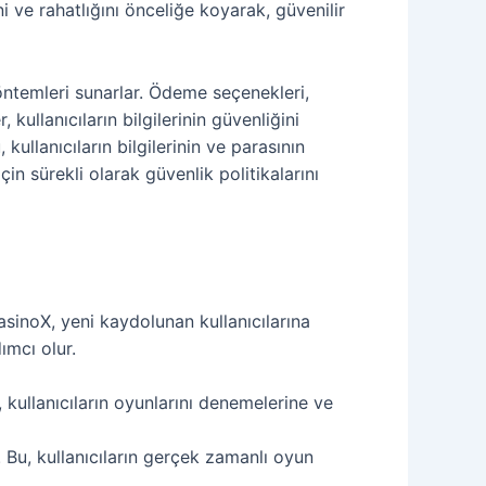
ni ve rahatlığını önceliğe koyarak, güvenilir
i yöntemleri sunarlar. Ödeme seçenekleri,
 kullanıcıların bilgilerinin güvenliğini
ullanıcıların bilgilerinin ve parasının
çin sürekli olarak güvenlik politikalarını
CasinoX, yeni kaydolunan kullanıcılarına
ımcı olur.
 kullanıcıların oyunlarını denemelerine ve
. Bu, kullanıcıların gerçek zamanlı oyun