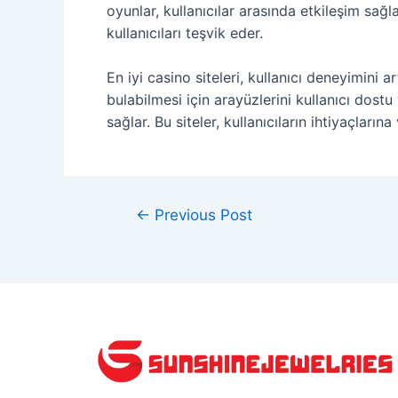
oyunlar, kullanıcılar arasında etkileşim sağ
kullanıcıları teşvik eder.
En iyi casino siteleri, kullanıcı deneyimini ar
bulabilmesi için arayüzlerini kullanıcı dost
sağlar. Bu siteler, kullanıcıların ihtiyaçların
←
Previous Post