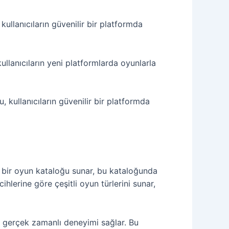
kullanıcıların güvenilir bir platformda
ullanıcıların yeni platformlarda oyunlarla
, kullanıcıların güvenilir bir platformda
niş bir oyun kataloğu sunar, bu kataloğunda
cihlerine göre çeşitli oyun türlerini sunar,
arın gerçek zamanlı deneyimi sağlar. Bu