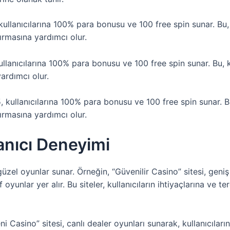
 kullanıcılarına 100% para bonusu ve 100 free spin sunar. Bu, 
tırmasına yardımcı olur.
kullanıcılarına 100% para bonusu ve 100 free spin sunar. Bu, k
yardımcı olur.
, kullanıcılarına 100% para bonusu ve 100 free spin sunar. Bu
tırmasına yardımcı olur.
lanıcı Deneyimi
en güzel oyunlar sunar. Örneğin, “Güvenilir Casino” sitesi, ge
yunlar yer alır. Bu siteler, kullanıcıların ihtiyaçlarına ve ter
Yeni Casino” sitesi, canlı dealer oyunları sunarak, kullanıcıl