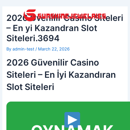
Skip
Post
to
navigation
2026 Gvenilir Casino Siteleri
content
– En yi Kazandran Slot
Siteleri.3694
By
admin-test
/
March 22, 2026
2026 Güvenilir Casino
Siteleri – En İyi Kazandıran
Slot Siteleri