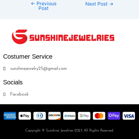
←
Previous
Next Post
→
Post
Costumer Service
sunshinejewelry25@gmail.com
Socials
Facebook
Copyright © Sunshine Jewelries 2023 All Rights Reserved.