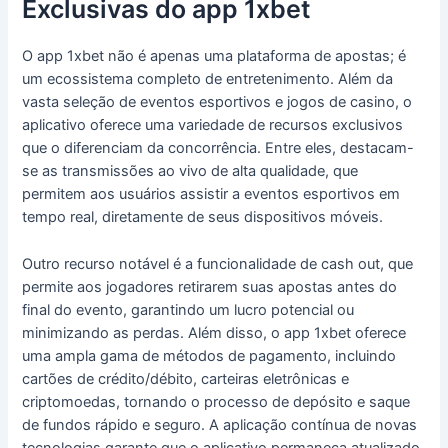
Exclusivas do app 1xbet
O app 1xbet não é apenas uma plataforma de apostas; é
um ecossistema completo de entretenimento. Além da
vasta seleção de eventos esportivos e jogos de casino, o
aplicativo oferece uma variedade de recursos exclusivos
que o diferenciam da concorrência. Entre eles, destacam-
se as transmissões ao vivo de alta qualidade, que
permitem aos usuários assistir a eventos esportivos em
tempo real, diretamente de seus dispositivos móveis.
Outro recurso notável é a funcionalidade de cash out, que
permite aos jogadores retirarem suas apostas antes do
final do evento, garantindo um lucro potencial ou
minimizando as perdas. Além disso, o app 1xbet oferece
uma ampla gama de métodos de pagamento, incluindo
cartões de crédito/débito, carteiras eletrônicas e
criptomoedas, tornando o processo de depósito e saque
de fundos rápido e seguro. A aplicação contínua de novas
tecnologias garante que o aplicativo permaneça atualizado