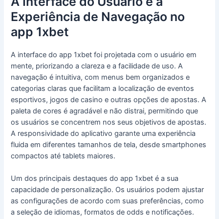
A Interface do Usuário e a
Experiência de Navegação no
app 1xbet
A interface do app 1xbet foi projetada com o usuário em
mente, priorizando a clareza e a facilidade de uso. A
navegação é intuitiva, com menus bem organizados e
categorias claras que facilitam a localização de eventos
esportivos, jogos de casino e outras opções de apostas. A
paleta de cores é agradável e não distrai, permitindo que
os usuários se concentrem nos seus objetivos de apostas.
A responsividade do aplicativo garante uma experiência
fluida em diferentes tamanhos de tela, desde smartphones
compactos até tablets maiores.
Um dos principais destaques do app 1xbet é a sua
capacidade de personalização. Os usuários podem ajustar
as configurações de acordo com suas preferências, como
a seleção de idiomas, formatos de odds e notificações.