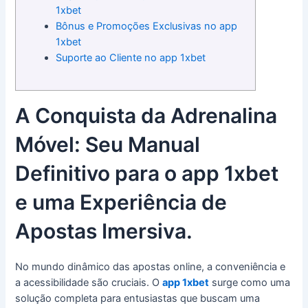
1xbet
Bônus e Promoções Exclusivas no app
1xbet
Suporte ao Cliente no app 1xbet
A Conquista da Adrenalina
Móvel: Seu Manual
Definitivo para o app 1xbet
e uma Experiência de
Apostas Imersiva.
No mundo dinâmico das apostas online, a conveniência e
a acessibilidade são cruciais. O
app 1xbet
surge como uma
solução completa para entusiastas que buscam uma