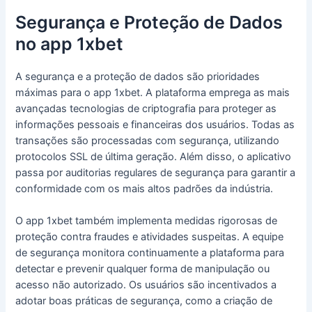
Segurança e Proteção de Dados
no app 1xbet
A segurança e a proteção de dados são prioridades
máximas para o app 1xbet. A plataforma emprega as mais
avançadas tecnologias de criptografia para proteger as
informações pessoais e financeiras dos usuários. Todas as
transações são processadas com segurança, utilizando
protocolos SSL de última geração. Além disso, o aplicativo
passa por auditorias regulares de segurança para garantir a
conformidade com os mais altos padrões da indústria.
O app 1xbet também implementa medidas rigorosas de
proteção contra fraudes e atividades suspeitas. A equipe
de segurança monitora continuamente a plataforma para
detectar e prevenir qualquer forma de manipulação ou
acesso não autorizado. Os usuários são incentivados a
adotar boas práticas de segurança, como a criação de