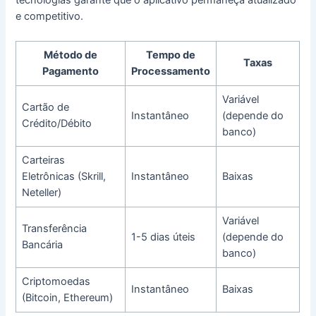
e competitivo.
Método de
Tempo de
Taxas
Pagamento
Processamento
Variável
Cartão de
Instantâneo
(depende do
Crédito/Débito
banco)
Carteiras
Eletrônicas (Skrill,
Instantâneo
Baixas
Neteller)
Variável
Transferência
1-5 dias úteis
(depende do
Bancária
banco)
Criptomoedas
Instantâneo
Baixas
(Bitcoin, Ethereum)