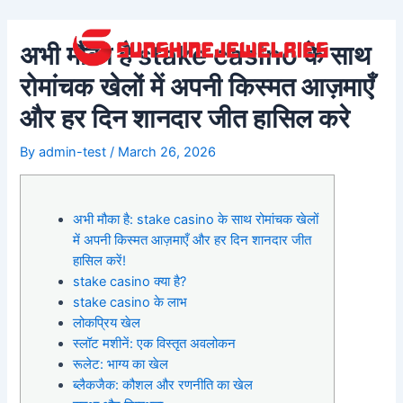
Skip
Post
to
navigation
अभी मौका है stake casino के साथ
content
रोमांचक खेलों में अपनी किस्मत आज़माएँ
और हर दिन शानदार जीत हासिल करे
By
admin-test
/
March 26, 2026
अभी मौका है: stake casino के साथ रोमांचक खेलों
में अपनी किस्मत आज़माएँ और हर दिन शानदार जीत
हासिल करें!
stake casino क्या है?
stake casino के लाभ
लोकप्रिय खेल
स्लॉट मशीनें: एक विस्तृत अवलोकन
रूलेट: भाग्य का खेल
ब्लैकजैक: कौशल और रणनीति का खेल