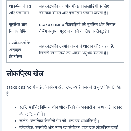
आकर्षक बोनस
यह प्लेटफॉर्म नए और मौजूदा खिलाड़ियों के लिए
और प्रमोशन
रोमांचक बोनस और प्रमोशन प्रदान करता है।
सुरक्षित और
stake casino खिलाड़ियों को सुरक्षित और निष्पक्ष
निष्पक्ष गेमिंग
गेमिंग अनुभव प्रदान करने के लिए प्रतिबद्ध है।
उपयोगकर्ता के
यह प्लेटफॉर्म उपयोग करने में आसान और सहज है,
अनुकूल
जिससे खिलाड़ियों को अच्छा अनुभव मिलता है।
इंटरफेस
लोकप्रिय खेल
stake casino में कई लोकप्रिय खेल उपलब्ध हैं, जिनमें से कुछ निम्नलिखित
हैं:
स्लॉट मशीनें: विभिन्न थीम और जीतने के अवसरों के साथ कई प्रकार
की स्लॉट मशीनें।
रूलेट: क्लासिक कैसीनो गेम जो भाग्य पर आधारित है।
ब्लैकजैक: रणनीति और भाग्य का संयोजन वाला एक लोकप्रिय कार्ड