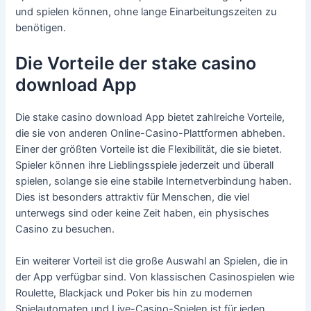
und spielen können, ohne lange Einarbeitungszeiten zu
benötigen.
Die Vorteile der stake casino
download App
Die stake casino download App bietet zahlreiche Vorteile,
die sie von anderen Online-Casino-Plattformen abheben.
Einer der größten Vorteile ist die Flexibilität, die sie bietet.
Spieler können ihre Lieblingsspiele jederzeit und überall
spielen, solange sie eine stabile Internetverbindung haben.
Dies ist besonders attraktiv für Menschen, die viel
unterwegs sind oder keine Zeit haben, ein physisches
Casino zu besuchen.
Ein weiterer Vorteil ist die große Auswahl an Spielen, die in
der App verfügbar sind. Von klassischen Casinospielen wie
Roulette, Blackjack und Poker bis hin zu modernen
Spielautomaten und Live-Casino-Spielen ist für jeden