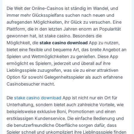
Die Welt der Online-Casinos ist ständig im Wandel, und
immer mehr Glücksspielfans suchen nach neuen und
aufregenden Möglichkeiten, ihr Glück zu versuchen. Eine
Plattform, die in den letzten Jahren enorm an Popularität
gewonnen hat, ist stake casino. Besonders die
Möglichkeit, die
stake casino download
App zu nutzen,
bietet eine flexible und bequeme Art, das breite Angebot an
Spielen und Wettmöglichkeiten zu genießen. Diese App
ermöglicht es Spielern, jederzeit und überall auf ihre
Lieblingsspiele zuzugreifen, was sie zu einer attraktiven
Option für sowohl Gelegenheitsspieler als auch erfahrene
Casinobesucher macht.
Die
stake casino download
App ist nicht nur ein Ort für
Unterhaltung, sondern bietet auch zahlreiche Vorteile, wie
beispielsweise exklusive Boni, Promotionen und einen
erstklassigen Kundenservice. Die einfache Bedienung und
die benutzerfreundliche Oberfläche sorgen dafür, dass
Spieler schnell und unkompliziert ihre Lieblingsspiele finden