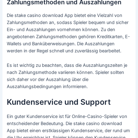
Zahlungsmethoden und Auszahlungen
Die stake casino download App bietet eine Vielzahl von
Zahlungsmethoden an, sodass Spieler bequem und sicher
Ein- und Auszahlungen vornehmen können. Zu den
angebotenen Zahlungsmethoden gehören Kreditkarten, E-
Wallets und Banküberweisungen. Die Auszahlungen
werden in der Regel schnell und zuverlässig bearbeitet.
Es ist wichtig zu beachten, dass die Auszahlungszeiten je
nach Zahlungsmethode variieren können. Spieler sollten
sich daher vor der Auszahlung über die
Auszahlungsbedingungen informieren.
Kundenservice und Support
Ein guter Kundenservice ist für Online-Casino-Spieler von
entscheidender Bedeutung. Die stake casino download
App bietet einen erstklassigen Kundenservice, der rund um
die Uhr erreichbar ist. Spieler können den Kundenservice