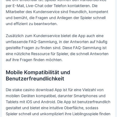
per E-Mail, Live-Chat oder Telefon kontaktieren. Die
Mitarbeiter des Kundenservice sind freundlich, kompetent
und bemüht, die Fragen und Anliegen der Spieler schnell
und effizient zu beantworten.
Zusätzlich zum Kundenservice bietet die App auch eine
umfassende FAQ-Sammlung, in der Antworten auf häufig
gestellte Fragen zu finden sind. Diese FAQ-Sammlung ist
eine nützliche Ressource für Spieler, die schnell Antworten
auf ihre Fragen finden möchten.
Mobile Kompatibilität und
Benutzerfreundlichkeit
Die stake casino download App ist für eine Vielzahl von
mobilen Geräten kompatibel, darunter Smartphones und
Tablets mit iOS und Android. Die App ist benutzerfreundlich
gestaltet und bietet eine intuitive Oberfläche, sodass
Spieler schnell und unkompliziert ihre Lieblingsspiele finden