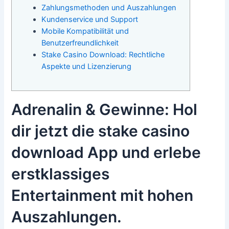
Zahlungsmethoden und Auszahlungen
Kundenservice und Support
Mobile Kompatibilität und
Benutzerfreundlichkeit
Stake Casino Download: Rechtliche
Aspekte und Lizenzierung
Adrenalin & Gewinne: Hol
dir jetzt die stake casino
download App und erlebe
erstklassiges
Entertainment mit hohen
Auszahlungen.