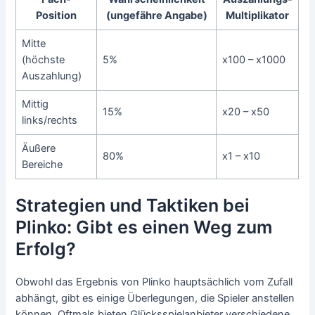
Position
(ungefähre Angabe)
Multiplikator
Mitte
(höchste
5%
x100 – x1000
Auszahlung)
Mittig
15%
x20 – x50
links/rechts
Äußere
80%
x1 – x10
Bereiche
Strategien und Taktiken bei
Plinko: Gibt es einen Weg zum
Erfolg?
Obwohl das Ergebnis von Plinko hauptsächlich vom Zufall
abhängt, gibt es einige Überlegungen, die Spieler anstellen
können. Oftmals bieten Glücksspielanbieter verschiedene