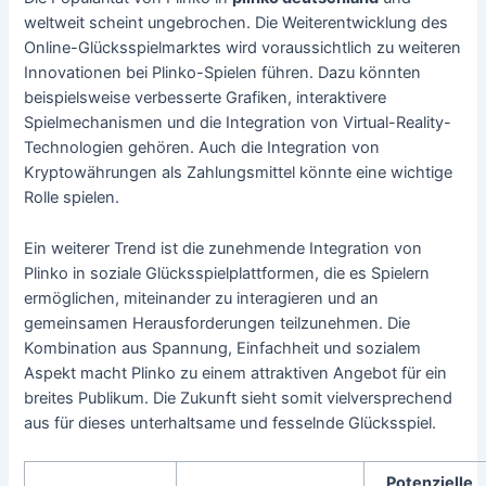
weltweit scheint ungebrochen. Die Weiterentwicklung des
Online-Glücksspielmarktes wird voraussichtlich zu weiteren
Innovationen bei Plinko-Spielen führen. Dazu könnten
beispielsweise verbesserte Grafiken, interaktivere
Spielmechanismen und die Integration von Virtual-Reality-
Technologien gehören. Auch die Integration von
Kryptowährungen als Zahlungsmittel könnte eine wichtige
Rolle spielen.
Ein weiterer Trend ist die zunehmende Integration von
Plinko in soziale Glücksspielplattformen, die es Spielern
ermöglichen, miteinander zu interagieren und an
gemeinsamen Herausforderungen teilzunehmen. Die
Kombination aus Spannung, Einfachheit und sozialem
Aspekt macht Plinko zu einem attraktiven Angebot für ein
breites Publikum. Die Zukunft sieht somit vielversprechend
aus für dieses unterhaltsame und fesselnde Glücksspiel.
Potenzielle