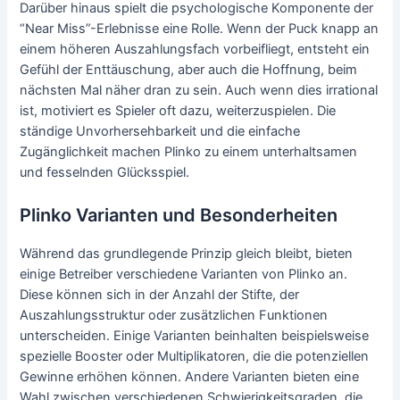
Darüber hinaus spielt die psychologische Komponente der
“Near Miss”-Erlebnisse eine Rolle. Wenn der Puck knapp an
einem höheren Auszahlungsfach vorbeifliegt, entsteht ein
Gefühl der Enttäuschung, aber auch die Hoffnung, beim
nächsten Mal näher dran zu sein. Auch wenn dies irrational
ist, motiviert es Spieler oft dazu, weiterzuspielen. Die
ständige Unvorhersehbarkeit und die einfache
Zugänglichkeit machen Plinko zu einem unterhaltsamen
und fesselnden Glücksspiel.
Plinko Varianten und Besonderheiten
Während das grundlegende Prinzip gleich bleibt, bieten
einige Betreiber verschiedene Varianten von Plinko an.
Diese können sich in der Anzahl der Stifte, der
Auszahlungsstruktur oder zusätzlichen Funktionen
unterscheiden. Einige Varianten beinhalten beispielsweise
spezielle Booster oder Multiplikatoren, die die potenziellen
Gewinne erhöhen können. Andere Varianten bieten eine
Wahl zwischen verschiedenen Schwierigkeitsgraden, die