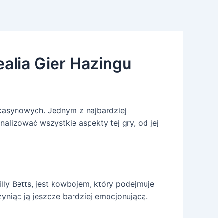
ealia Gier Hazingu
r kasynowych. Jednym z najbardziej
alizować wszystkie aspekty tej gry, od jej
illy Betts, jest kowbojem, który podejmuje
zyniąc ją jeszcze bardziej emocjonującą.