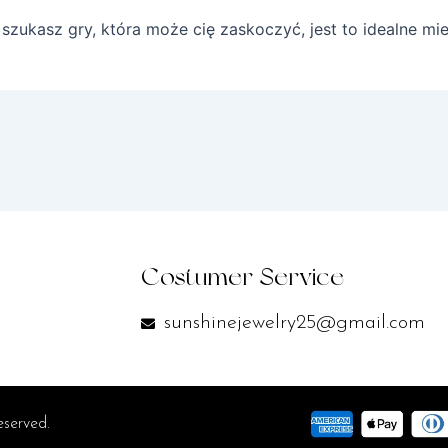
li szukasz gry, która może cię zaskoczyć, jest to idealne m
Costumer Service
sunshinejewelry25@gmail.com
eserved.