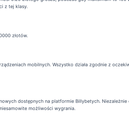
 z tej klasy.
0000 złotów.
rządzeniach mobilnych. Wszystko działa zgodnie z oczekiw
ynowych dostępnych na platformie Billybetych. Niezależni
niesamowite możliwości wygrania.