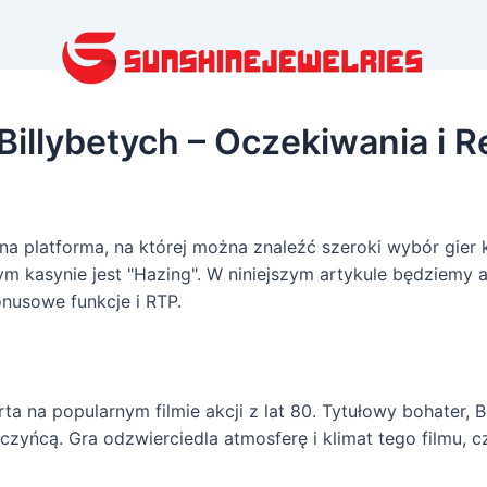
illybetych – Oczekiwania i R
arna platforma, na której można znaleźć szeroki wybór gie
 kasynie jest "Hazing". W niniejszym artykule będziemy an
onusowe funkcje i RTP.
a na popularnym filmie akcji z lat 80. Tytułowy bohater, B
oczyńcą. Gra odzwierciedla atmosferę i klimat tego filmu, c