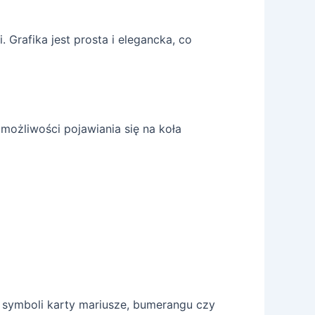
 Grafika jest prosta i elegancka, co
możliwości pojawiania się na koła
 symboli karty mariusze, bumerangu czy