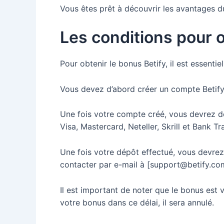
Vous êtes prêt à découvrir les avantages du
Les conditions pour o
Pour obtenir le bonus Betify, il est essentie
Vous devez d’abord créer un compte Betify C
Une fois votre compte créé, vous devrez 
Visa, Mastercard, Neteller, Skrill et Bank Tr
Une fois votre dépôt effectué, vous devr
contacter par e-mail à [support@betify.co
Il est important de noter que le bonus est 
votre bonus dans ce délai, il sera annulé.