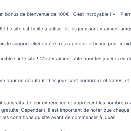
 un bonus de bienvenue de 100€ ! C’est incroyable ! » – Pierr
€ ! Le site est facile à utiliser et les jeux sont vraiment am
 le support client a été très rapide et efficace pour m’aide
onible sur le site ! C’est vraiment utile pour les joueurs en
, même pour un débutant ! Les jeux sont nombreux et variés, e
t satisfaits de leur expérience et apprécient les nombreux a
i gratuite. Cependant, il est important de noter que chaque
r les conditions du site avant de commencer à jouer.