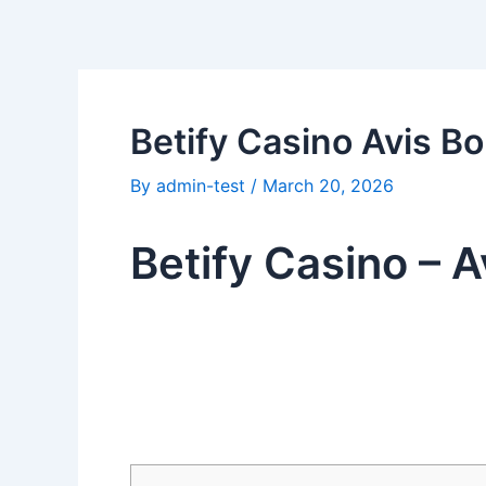
Skip
Post
to
navigation
content
Betify Casino Avis B
By
admin-test
/
March 20, 2026
Betify Casino – 