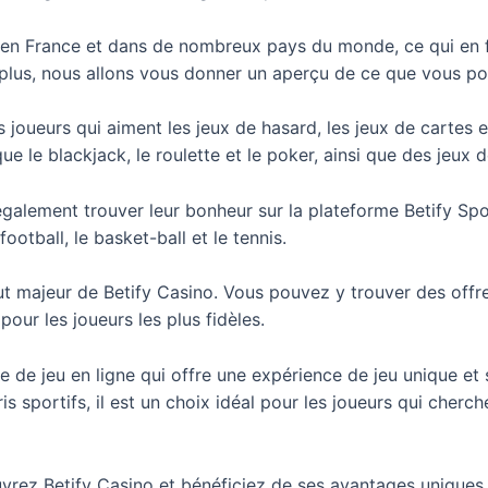
 en France et dans de nombreux pays du monde, ce qui en fa
 plus, nous allons vous donner un aperçu de ce que vous p
es joueurs qui aiment les jeux de hasard, les jeux de cartes
ue le blackjack, le roulette et le poker, ainsi que des jeux d
galement trouver leur bonheur sur la plateforme Betify Spo
otball, le basket-ball et le tennis.
t majeur de Betify Casino. Vous pouvez y trouver des offre
ur les joueurs les plus fidèles.
e de jeu en ligne qui offre une expérience de jeu unique et
s sportifs, il est un choix idéal pour les joueurs qui cherc
vrez Betify Casino et bénéficiez de ses avantages uniques 