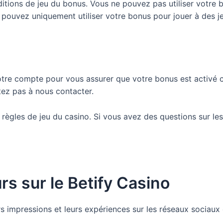
nditions de jeu du bonus. Vous ne pouvez pas utiliser votre 
pouvez uniquement utiliser votre bonus pour jouer à des jeu
 votre compte pour vous assurer que votre bonus est activé
tez pas à nous contacter.
 règles de jeu du casino. Si vous avez des questions sur les
rs sur le Betify Casino
s impressions et leurs expériences sur les réseaux sociaux 