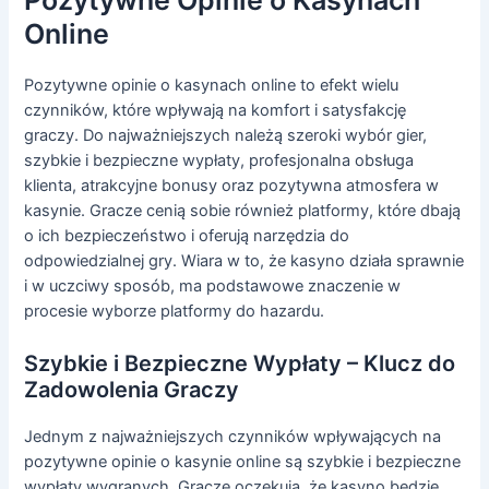
Pozytywne Opinie o Kasynach
Online
Pozytywne opinie o kasynach online to efekt wielu
czynników, które wpływają na komfort i satysfakcję
graczy. Do najważniejszych należą szeroki wybór gier,
szybkie i bezpieczne wypłaty, profesjonalna obsługa
klienta, atrakcyjne bonusy oraz pozytywna atmosfera w
kasynie. Gracze cenią sobie również platformy, które dbają
o ich bezpieczeństwo i oferują narzędzia do
odpowiedzialnej gry. Wiara w to, że kasyno działa sprawnie
i w uczciwy sposób, ma podstawowe znaczenie w
procesie wyborze platformy do hazardu.
Szybkie i Bezpieczne Wypłaty – Klucz do
Zadowolenia Graczy
Jednym z najważniejszych czynników wpływających na
pozytywne opinie o kasynie online są szybkie i bezpieczne
wypłaty wygranych. Gracze oczekują, że kasyno będzie