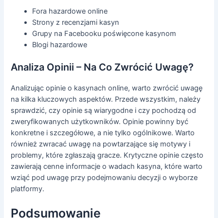
Fora hazardowe online
Strony z recenzjami kasyn
Grupy na Facebooku poświęcone kasynom
Blogi hazardowe
Analiza Opinii – Na Co Zwrócić Uwagę?
Analizując opinie o kasynach online, warto zwrócić uwagę
na kilka kluczowych aspektów. Przede wszystkim, należy
sprawdzić, czy opinie są wiarygodne i czy pochodzą od
zweryfikowanych użytkowników. Opinie powinny być
konkretne i szczegółowe, a nie tylko ogólnikowe. Warto
również zwracać uwagę na powtarzające się motywy i
problemy, które zgłaszają gracze. Krytyczne opinie często
zawierają cenne informacje o wadach kasyna, które warto
wziąć pod uwagę przy podejmowaniu decyzji o wyborze
platformy.
Podsumowanie