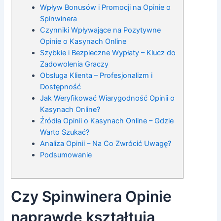
Wpływ Bonusów i Promocji na Opinie o
Spinwinera
Czynniki Wpływające na Pozytywne
Opinie o Kasynach Online
Szybkie i Bezpieczne Wypłaty – Klucz do
Zadowolenia Graczy
Obsługa Klienta – Profesjonalizm i
Dostępność
Jak Weryfikować Wiarygodność Opinii o
Kasynach Online?
Źródła Opinii o Kasynach Online – Gdzie
Warto Szukać?
Analiza Opinii – Na Co Zwrócić Uwagę?
Podsumowanie
Czy Spinwinera Opinie
naprawdę kształtują