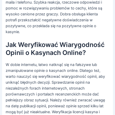
maila i telefonu. Szybka reakcja, rzeczowe odpowiedzi i
pomoc w rozwiązywaniu problemów to cechy, które są
wysoko cenione przez graczy. Dobra obsługa klienta
potrafi przekształcić negatywne doświadczenia w
pozytywne, co przekłada się na pozytywne opinie o
kasynie.
Jak Weryfikować Wiarygodność
Opinii o Kasynach Online?
W dobie internetu, łatwo natknąć się na fałszywe lub
zmanipulowane opinie o kasynach online. Dlatego też,
warto nauczyć się weryfikować wiarygodność opinii, aby
uniknąć błędnych decyzji. Sprawdzanie opinii na
niezależnych forach internetowych, stronach
porównawczych i portalach recenzenckich może dać
pełniejszy obraz sytuacji. Należy również zwracać uwagę
na datę publikacji opinii, ponieważ opinie sprzed kilku lat
mogą być już nieaktualne. Weryfikacja licencji kasyna i