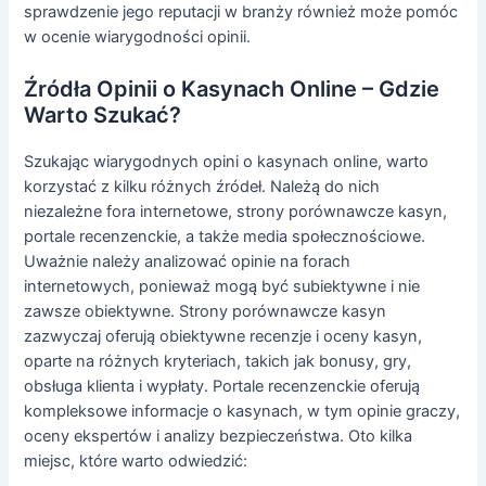
sprawdzenie jego reputacji w branży również może pomóc
w ocenie wiarygodności opinii.
Źródła Opinii o Kasynach Online – Gdzie
Warto Szukać?
Szukając wiarygodnych opini o kasynach online, warto
korzystać z kilku różnych źródeł. Należą do nich
niezależne fora internetowe, strony porównawcze kasyn,
portale recenzenckie, a także media społecznościowe.
Uważnie należy analizować opinie na forach
internetowych, ponieważ mogą być subiektywne i nie
zawsze obiektywne. Strony porównawcze kasyn
zazwyczaj oferują obiektywne recenzje i oceny kasyn,
oparte na różnych kryteriach, takich jak bonusy, gry,
obsługa klienta i wypłaty. Portale recenzenckie oferują
kompleksowe informacje o kasynach, w tym opinie graczy,
oceny ekspertów i analizy bezpieczeństwa. Oto kilka
miejsc, które warto odwiedzić: