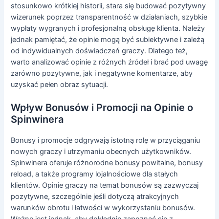
stosunkowo krótkiej historii, stara się budować pozytywny
wizerunek poprzez transparentność w działaniach, szybkie
wypłaty wygranych i profesjonalną obsługę klienta. Należy
jednak pamiętać, że opinie mogą być subiektywne i zależą
od indywidualnych doświadczeń graczy. Dlatego też,
warto analizować opinie z różnych źródeł i brać pod uwagę
zarówno pozytywne, jak i negatywne komentarze, aby
uzyskać pełen obraz sytuacji.
Wpływ Bonusów i Promocji na Opinie o
Spinwinera
Bonusy i promocje odgrywają istotną rolę w przyciąganiu
nowych graczy i utrzymaniu obecnych użytkowników.
Spinwinera oferuje różnorodne bonusy powitalne, bonusy
reload, a także programy lojalnościowe dla stałych
klientów. Opinie graczy na temat bonusów są zazwyczaj
pozytywne, szczególnie jeśli dotyczą atrakcyjnych
warunków obrotu i łatwości w wykorzystaniu bonusów.
Ważne jest jednak, aby dokładnie zapoznać się z