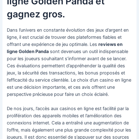
ligne Golden Panda et
gagnez gros.
Dans l’univers en constante évolution des jeux d’argent en
ligne, il est crucial de trouver des plateformes fiables et
offrant une expérience de jeu optimale. Les
reviews en
ligne Golden Panda
sont devenues un outil indispensable
pour les joueurs souhaitant s’informer avant de se lancer.
Ces évaluations permettent d’appréhender la qualité des
jeux, la sécurité des transactions, les bonus proposés et
l’efficacité du service clientèle. Le choix d’un casino en ligne
est une décision importante, et ces avis offrent une
perspective précieuse pour faire un choix éclairé.
De nos jours, l’accès aux casinos en ligne est facilité par la
prolifération des appareils mobiles et l’amélioration des
connexions internet. Cela a entraîné une augmentation de
l’offre, mais également une plus grande complexité pour les
joueurs. Il est donc essentiel de s’appuyer sur des sources