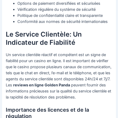
Options de paiement diversifiées et sécurisées
Vérification régulière du système de sécurité
Politique de confidentialité claire et transparente
Conformité aux normes de sécurité internationales
Le Service Clientèle: Un
Indicateur de Fiabilité
Un service clientèle réactif et compétent est un signe de
fiabilité pour un casino en ligne. Il est important de vérifier
que le casino propose plusieurs canaux de communication,
tels que le chat en direct, l’e-mail et le téléphone, et que les
agents du service clientèle sont disponibles 24h/24 et 7j/7.
Les
reviews en ligne Golden Panda
peuvent fournir des
informations précieuses sur la qualité du service clientèle et
la rapidité de résolution des problèmes.
Importance des licences et de la
régulation