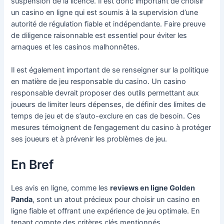
suspension de la licence. Il est donc important de choisir
un casino en ligne qui est soumis à la supervision d’une
autorité de régulation fiable et indépendante. Faire preuve
de diligence raisonnable est essentiel pour éviter les
arnaques et les casinos malhonnêtes.
Il est également important de se renseigner sur la politique
en matière de jeu responsable du casino. Un casino
responsable devrait proposer des outils permettant aux
joueurs de limiter leurs dépenses, de définir des limites de
temps de jeu et de s’auto-exclure en cas de besoin. Ces
mesures témoignent de l’engagement du casino à protéger
ses joueurs et à prévenir les problèmes de jeu.
En Bref
Les avis en ligne, comme les
reviews en ligne Golden
Panda
, sont un atout précieux pour choisir un casino en
ligne fiable et offrant une expérience de jeu optimale. En
tenant compte des critères clés mentionnés