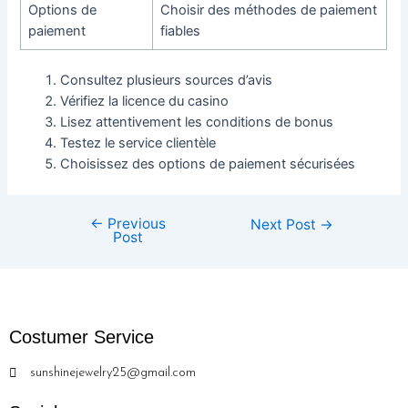
Options de
Choisir des méthodes de paiement
paiement
fiables
Consultez plusieurs sources d’avis
Vérifiez la licence du casino
Lisez attentivement les conditions de bonus
Testez le service clientèle
Choisissez des options de paiement sécurisées
←
Previous
Next Post
→
Post
Costumer Service
sunshinejewelry25@gmail.com