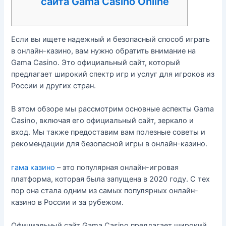
сайта Gama Casino Online
Если вы ищете надежный и безопасный способ играть
в онлайн-казино, вам нужно обратить внимание на
Gama Casino. Это официальный сайт, который
предлагает широкий спектр игр и услуг для игроков из
России и других стран.
В этом обзоре мы рассмотрим основные аспекты Gama
Casino, включая его официальный сайт, зеркало и
вход. Мы также предоставим вам полезные советы и
рекомендации для безопасной игры в онлайн-казино.
гама казино
– это популярная онлайн-игровая
платформа, которая была запущена в 2020 году. С тех
пор она стала одним из самых популярных онлайн-
казино в России и за рубежом.
Официальный сайт Gama Casino предлагает широкий