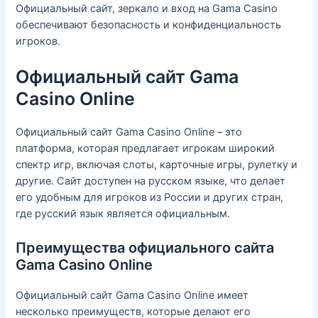
Официальный сайт, зеркало и вход на Gama Casino
обеспечивают безопасность и конфиденциальность
игроков.
Официальный сайт Gama
Casino Online
Официальный сайт Gama Casino Online – это
платформа, которая предлагает игрокам широкий
спектр игр, включая слоты, карточные игры, рулетку и
другие. Сайт доступен на русском языке, что делает
его удобным для игроков из России и других стран,
где русский язык является официальным.
Преимущества официального сайта
Gama Casino Online
Официальный сайт Gama Casino Online имеет
несколько преимуществ, которые делают его