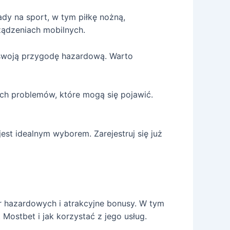
y na sport, w tym piłkę nożną,
rządzeniach mobilnych.
 swoją przygodę hazardową. Warto
ch problemów, które mogą się pojawić.
st idealnym wyborem. Zarejestruj się już
er hazardowych i atrakcyjne bonusy. W tym
ostbet i jak korzystać z jego usług.