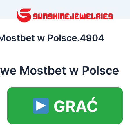
Mostbet w Polsce.4904
owe Mostbet w Polsce
GRAĆ