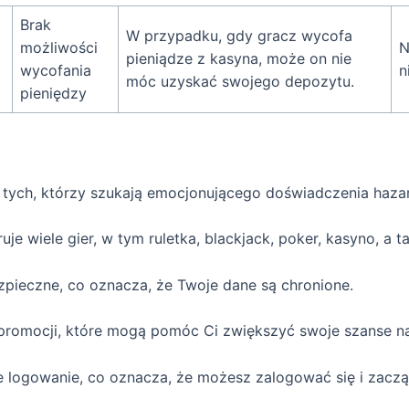
Brak
W przypadku, gdy gracz wycofa
możliwości
N
pieniądze z kasyna, może on nie
wycofania
n
móc uzyskać swojego depozytu.
pieniędzy
 tych, którzy szukają emocjonującego doświadczenia hazar
je wiele gier, w tym ruletka, blackjack, poker, kasyno, a t
zpieczne, co oznacza, że Twoje dane są chronione.
 promocji, które mogą pomóc Ci zwiększyć swoje szanse n
we logowanie, co oznacza, że możesz zalogować się i zac