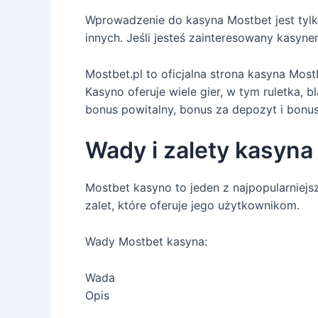
Wprowadzenie do kasyna Mostbet jest tylko 
innych. Jeśli jesteś zainteresowany kasynem
Mostbet.pl to oficjalna strona kasyna Mos
Kasyno oferuje wiele gier, w tym ruletka, 
bonus powitalny, bonus za depozyt i bonu
Wady i zalety kasyna
Mostbet kasyno to jeden z najpopularniejs
zalet, które oferuje jego użytkownikom.
Wady Mostbet kasyna:
Wada
Opis