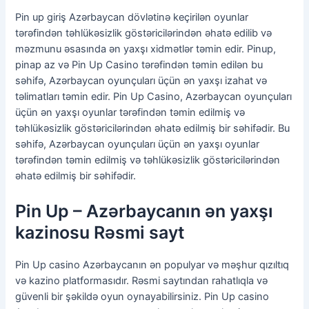
Pin up giriş Azərbaycan dövlətinə keçirilən oyunlar
tərəfindən təhlükəsizlik göstəricilərindən əhatə edilib və
məzmunu əsasında ən yaxşı xidmətlər təmin edir. Pinup,
pinap az və Pin Up Casino tərəfindən təmin edilən bu
səhifə, Azərbaycan oyunçuları üçün ən yaxşı izahat və
təlimatları təmin edir. Pin Up Casino, Azərbaycan oyunçuları
üçün ən yaxşı oyunlar tərəfindən təmin edilmiş və
təhlükəsizlik göstəricilərindən əhatə edilmiş bir səhifədir. Bu
səhifə, Azərbaycan oyunçuları üçün ən yaxşı oyunlar
tərəfindən təmin edilmiş və təhlükəsizlik göstəricilərindən
əhatə edilmiş bir səhifədir.
Pin Up – Azərbaycanın ən yaxşı
kazinosu Rəsmi sayt
Pin Up casino Azərbaycanın ən populyar və məşhur qızıltıq
və kazino platformasıdır. Rəsmi saytından rahatlıqla və
güvenli bir şəkildə oyun oynayabilirsiniz. Pin Up casino