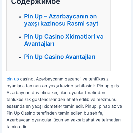
Содержимое
Pin Up – Azərbaycanın ən
yaxşı kazinosu Rəsmi sayt
Pin Up Casino Xidmətləri və
Avantajları
Pin Up Casino Avantajları
pin up
casino, Azərbaycanın qazanclı və təhlükəsiz
oyunlarla tanınan ən yaxşı kazino səhifəsidir. Pin up giriş
Azərbaycan dövlətinə keçirilən oyunlar tərəfindən
təhlükəsizlik göstəricilərindən əhatə edilib və məzmunu
əsasında ən yaxşı xidmətlər təmin edir. Pinup, pinap az və
Pin Up Casino tərəfindən təmin edilən bu səhifə,
Azərbaycan oyunçuları üçün ən yaxşı izahat və təlimatları
təmin edir.