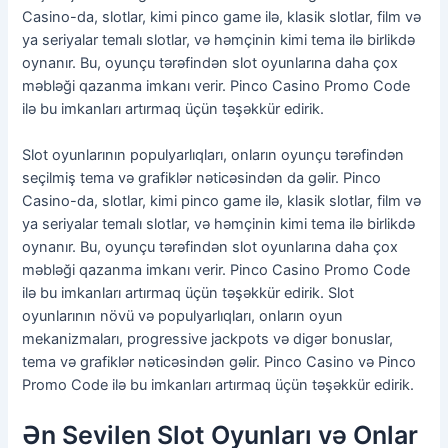
Casino-da, slotlar, kimi pinco game ilə, klasik slotlar, film və
ya seriyalar temalı slotlar, və həmçinin kimi tema ilə birlikdə
oynanır. Bu, oyunçu tərəfindən slot oyunlarına daha çox
məbləği qazanma imkanı verir. Pinco Casino Promo Code
ilə bu imkanları artırmaq üçün təşəkkür edirik.
Slot oyunlarının populyarlıqları, onların oyunçu tərəfindən
seçilmiş tema və grafiklər nəticəsindən da gəlir. Pinco
Casino-da, slotlar, kimi pinco game ilə, klasik slotlar, film və
ya seriyalar temalı slotlar, və həmçinin kimi tema ilə birlikdə
oynanır. Bu, oyunçu tərəfindən slot oyunlarına daha çox
məbləği qazanma imkanı verir. Pinco Casino Promo Code
ilə bu imkanları artırmaq üçün təşəkkür edirik. Slot
oyunlarının növü və populyarlıqları, onların oyun
mekanizmaları, progressive jackpots və digər bonuslar,
tema və grafiklər nəticəsindən gəlir. Pinco Casino və Pinco
Promo Code ilə bu imkanları artırmaq üçün təşəkkür edirik.
Ən Sevilen Slot Oyunları və Onlar