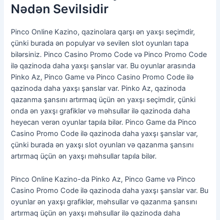
Nədən Sevilsidir
Pinco Online Kazino, qazinolara qarşı ən yaxşı seçimdir,
çünki burada ən populyar və sevilen slot oyunları tapa
bilərsiniz. Pinco Casino Promo Code və Pinco Promo Code
ilə qazinoda daha yaxşı şanslar var. Bu oyunlar arasında
Pinko Az, Pinco Game və Pinco Casino Promo Code ilə
qazinoda daha yaxşı şanslar var. Pinko Az, qazinoda
qazanma şansını artırmaq üçün ən yaxşı seçimdir, çünki
onda ən yaxşı grafiklər və məhsullar ilə qazinoda daha
heyecan verən oyunlar tapıla bilər. Pinco Game da Pinco
Casino Promo Code ilə qazinoda daha yaxşı şanslar var,
çünki burada ən yaxşı slot oyunları və qazanma şansını
artırmaq üçün ən yaxşı məhsullar tapıla bilər.
Pinco Online Kazino-da Pinko Az, Pinco Game və Pinco
Casino Promo Code ilə qazinoda daha yaxşı şanslar var. Bu
oyunlar ən yaxşı grafiklər, məhsullar və qazanma şansını
artırmaq üçün ən yaxşı məhsullar ilə qazinoda daha