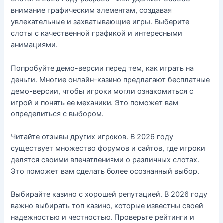
внимание графическим элементам, создавая
увлекательные и захватывающие игры. Выберите
слоты с качественной графикой и интересными
анимациями.
Попробуйте демо-версии перед тем, как играть на
деньги. Многие онлайн-казино предлагают бесплатные
демо-версии, чтобы игроки могли ознакомиться с
игрой и понять ее механики. Это поможет вам
определиться с выбором.
Читайте отзывы других игроков. В 2026 году
существует множество форумов и сайтов, где игроки
делятся своими впечатлениями о различных слотах.
Это поможет вам сделать более осознанный выбор.
Выбирайте казино с хорошей репутацией. В 2026 году
важно выбирать топ казино, которые известны своей
надежностью и честностью. Проверьте рейтинги и