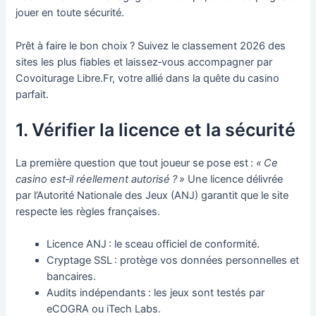
jouer en toute sécurité.
Prêt à faire le bon choix ? Suivez le classement 2026 des
sites les plus fiables et laissez‑vous accompagner par
Covoiturage Libre.Fr, votre allié dans la quête du casino
parfait.
1. Vérifier la licence et la sécurité
La première question que tout joueur se pose est :
« Ce
casino est‑il réellement autorisé ? »
Une licence délivrée
par l’Autorité Nationale des Jeux (ANJ) garantit que le site
respecte les règles françaises.
Licence ANJ : le sceau officiel de conformité.
Cryptage SSL : protège vos données personnelles et
bancaires.
Audits indépendants : les jeux sont testés par
eCOGRA ou iTech Labs.