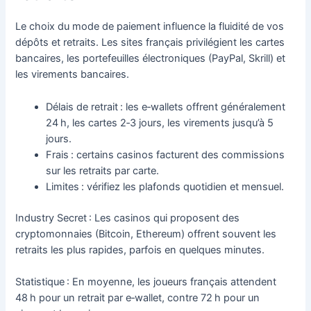
Le choix du mode de paiement influence la fluidité de vos
dépôts et retraits. Les sites français privilégient les cartes
bancaires, les portefeuilles électroniques (PayPal, Skrill) et
les virements bancaires.
Délais de retrait : les e‑wallets offrent généralement
24 h, les cartes 2‑3 jours, les virements jusqu’à 5
jours.
Frais : certains casinos facturent des commissions
sur les retraits par carte.
Limites : vérifiez les plafonds quotidien et mensuel.
Industry Secret : Les casinos qui proposent des
cryptomonnaies (Bitcoin, Ethereum) offrent souvent les
retraits les plus rapides, parfois en quelques minutes.
Statistique : En moyenne, les joueurs français attendent
48 h pour un retrait par e‑wallet, contre 72 h pour un