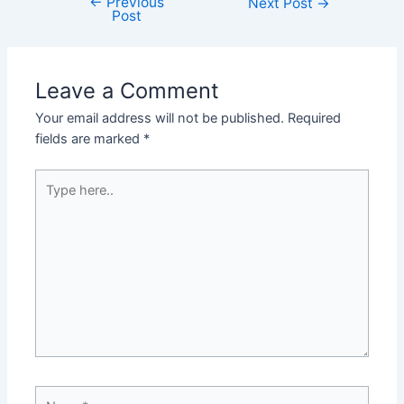
←
Previous
Next Post
→
Post
Leave a Comment
Your email address will not be published.
Required
fields are marked
*
Type
here..
Name*