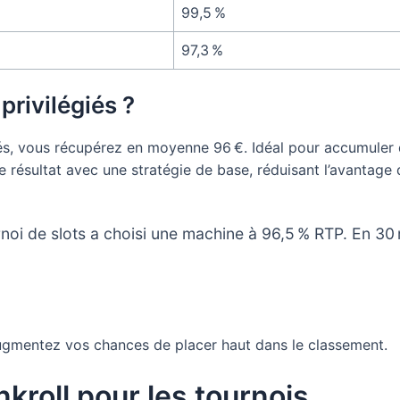
99,5 %
97,3 %
privilégiés ?
és, vous récupérez en moyenne 96 €. Idéal pour accumuler 
le résultat avec une stratégie de base, réduisant l’avantage 
noi de slots a choisi une machine à 96,5 % RTP. En 30 m
augmentez vos chances de placer haut dans le classement.
nkroll pour les tournois