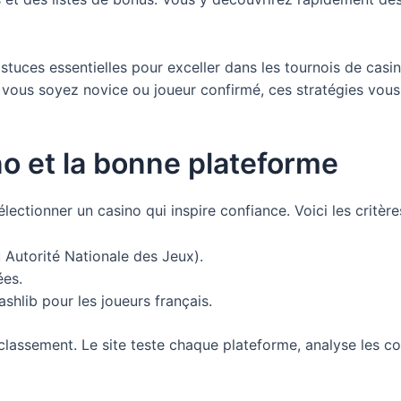
 astuces essentielles pour exceller dans les tournois de cas
Que vous soyez novice ou joueur confirmé, ces stratégies vou
ino et la bonne plateforme
lectionner un casino qui inspire confiance. Voici les critères
u Autorité Nationale des Jeux).
ées.
shlib pour les joueurs français.
assement. Le site teste chaque plateforme, analyse les con