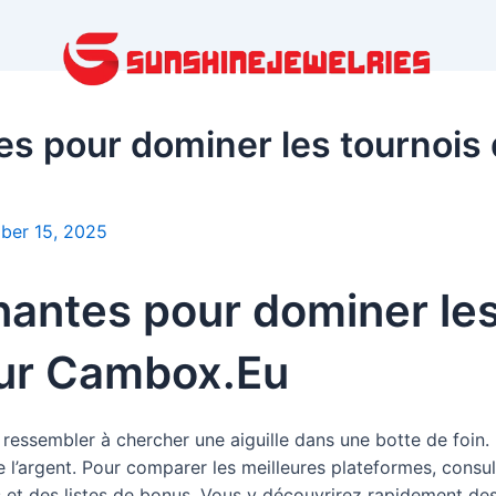
es pour dominer les tournois 
ber 15, 2025
nantes pour dominer les
sur Cambox.Eu
 ressembler à chercher une aiguille dans une botte de foin
e l’argent. Pour comparer les meilleures plateformes, consu
s et des listes de bonus. Vous y découvrirez rapidement des