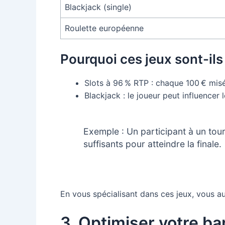
Blackjack (single)
Roulette européenne
Pourquoi ces jeux sont-ils 
Slots à 96 % RTP : chaque 100 € mis
Blackjack : le joueur peut influencer 
Exemple : Un participant à un tour
suffisants pour atteindre la finale.
En vous spécialisant dans ces jeux, vous 
3. Optimiser votre ba