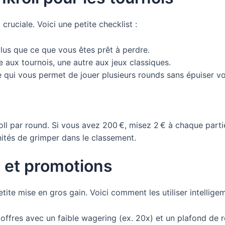
cruciale. Voici une petite checklist :
plus que ce que vous êtes prêt à perdre.
ie aux tournois, une autre aux jeux classiques.
e qui vous permet de jouer plusieurs rounds sans épuiser vo
roll par round. Si vous avez 200 €, misez 2 € à chaque part
ités de grimper dans le classement.
s et promotions
ite mise en gros gain. Voici comment les utiliser intellige
ffres avec un faible wagering (ex. 20x) et un plafond de re