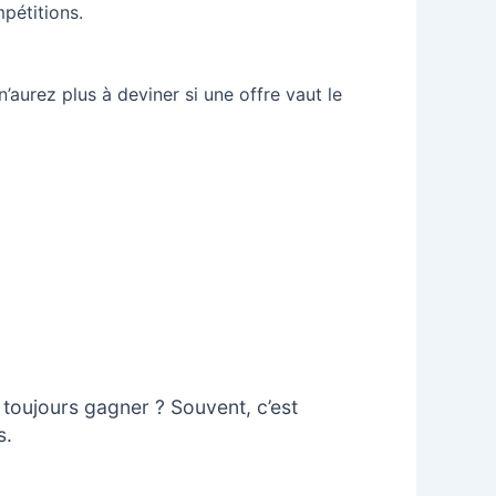
pétitions.
’aurez plus à deviner si une offre vaut le
toujours gagner ? Souvent, c’est
s.