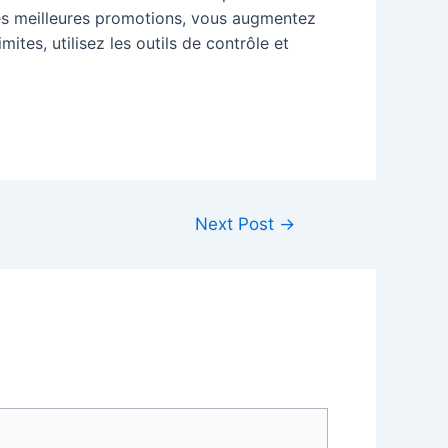
des meilleures promotions, vous augmentez
tes, utilisez les outils de contrôle et
Next Post
→