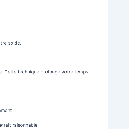
tre solde.
ie. Cette technique prolonge votre temps
mment :
trait raisonnable.