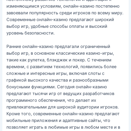
изменяющимся условиям, онлайн-казино постепенно
завоевали популярность среди игроков по всему миру.
Современные онлайн-казино предлагают широкий
выбор игр, удобные способы оплаты и высокий
уровень безопасности.
Ранние онлайн-казино предлагали ограниченный
выбор игр, в основном классические казино-игры,
такие как рулетка, блэкджек и покер. С течением
времени, с развитием технологий, появились более
сложные и интересные игры, включая слоты с
графикой высокого качества и разнообразными
бонусными функциями. Сегодня онлайн-казино
предлагают тысячи игр от ведущих разработчиков
программного обеспечения, что делает их
привлекательными для широкой аудитории игроков.
Кроме того, современные онлайн-казино предлагают
мобильные приложения и адаптивные сайты, что
позволяет играть в любимые игры в любом месте и в