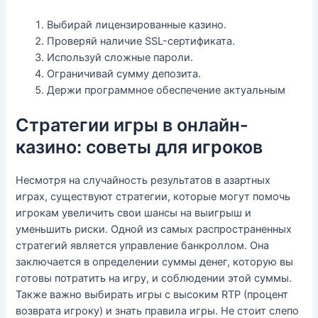
Выбирай лицензированные казино.
Проверяй наличие SSL-сертификата.
Используй сложные пароли.
Ограничивай сумму депозита.
Держи программное обеспечение актуальным
Стратегии игры в онлайн-
казино: советы для игроков
Несмотря на случайность результатов в азартных
играх, существуют стратегии, которые могут помочь
игрокам увеличить свои шансы на выигрыш и
уменьшить риски. Одной из самых распространенных
стратегий является управление банкроллом. Она
заключается в определении суммы денег, которую вы
готовы потратить на игру, и соблюдении этой суммы.
Также важно выбирать игры с высоким RTP (процент
возврата игроку) и знать правила игры. Не стоит слепо