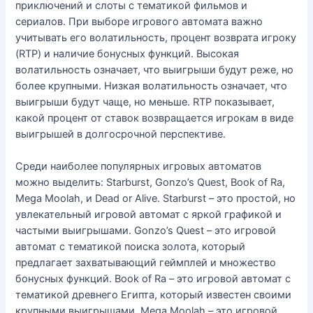
приключений и слоты с тематикой фильмов и
сериалов. При выборе игрового автомата важно
учитывать его волатильность, процент возврата игроку
(RTP) и наличие бонусных функций. Высокая
волатильность означает, что выигрыши будут реже, но
более крупными. Низкая волатильность означает, что
выигрыши будут чаще, но меньше. RTP показывает,
какой процент от ставок возвращается игрокам в виде
выигрышей в долгосрочной перспективе.
Среди наиболее популярных игровых автоматов
можно выделить: Starburst, Gonzo’s Quest, Book of Ra,
Mega Moolah, и Dead or Alive. Starburst – это простой, но
увлекательный игровой автомат с яркой графикой и
частыми выигрышами. Gonzo’s Quest – это игровой
автомат с тематикой поиска золота, который
предлагает захватывающий геймплей и множество
бонусных функций. Book of Ra – это игровой автомат с
тематикой древнего Египта, который известен своими
крупными выигрышами. Mega Moolah – это игровой