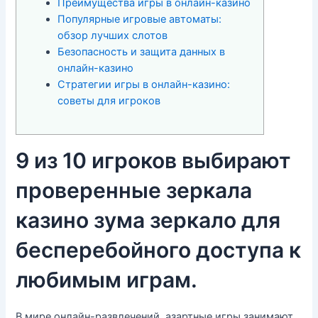
Преимущества игры в онлайн-казино
Популярные игровые автоматы:
обзор лучших слотов
Безопасность и защита данных в
онлайн-казино
Стратегии игры в онлайн-казино:
советы для игроков
9 из 10 игроков выбирают
проверенные зеркала
казино зума зеркало для
бесперебойного доступа к
любимым играм.
В мире онлайн-развлечений, азартные игры занимают