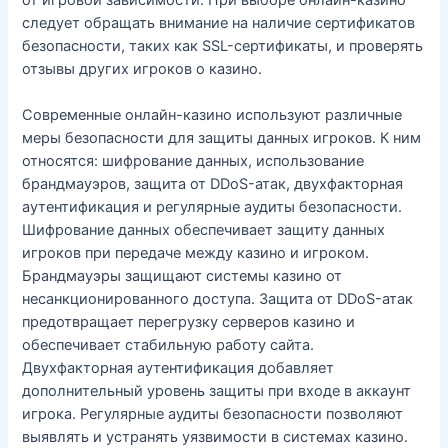
следует обращать внимание на наличие сертификатов
безопасности, таких как SSL-сертификаты, и проверять
отзывы других игроков о казино.
Современные онлайн-казино используют различные
меры безопасности для защиты данных игроков. К ним
относятся: шифрование данных, использование
брандмауэров, защита от DDoS-атак, двухфакторная
аутентификация и регулярные аудиты безопасности.
Шифрование данных обеспечивает защиту данных
игроков при передаче между казино и игроком.
Брандмауэры защищают системы казино от
несанкционированного доступа. Защита от DDoS-атак
предотвращает перегрузку серверов казино и
обеспечивает стабильную работу сайта.
Двухфакторная аутентификация добавляет
дополнительный уровень защиты при входе в аккаунт
игрока. Регулярные аудиты безопасности позволяют
выявлять и устранять уязвимости в системах казино.