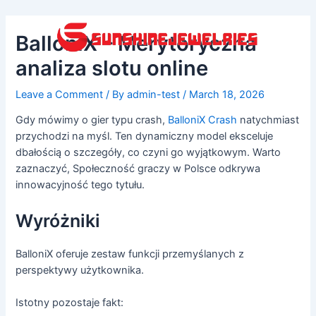
Skip
Post
to
navigation
BalloniX – Merytoryczna
content
analiza slotu online
Leave a Comment
/ By
admin-test
/
March 18, 2026
Gdy mówimy o gier typu crash,
BalloniX Crash
natychmiast
przychodzi na myśl. Ten dynamiczny model eksceluje
dbałością o szczegóły, co czyni go wyjątkowym. Warto
zaznaczyć, Społeczność graczy w Polsce odkrywa
innowacyjność tego tytułu.
Wyróżniki
BalloniX oferuje zestaw funkcji przemyślanych z
perspektywy użytkownika.
Istotny pozostaje fakt: