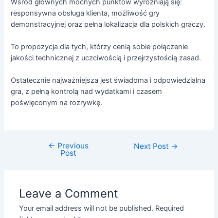
Wśród głównych mocnych punktów wyróżniają się:
responsywna obsługa klienta, możliwość gry
demonstracyjnej oraz pełna lokalizacja dla polskich graczy.
To propozycja dla tych, którzy cenią sobie połączenie
jakości technicznej z uczciwością i przejrzystością zasad.
Ostatecznie najważniejsza jest świadoma i odpowiedzialna
gra, z pełną kontrolą nad wydatkami i czasem
poświęconym na rozrywkę.
←
Previous
Next Post
→
Post
Leave a Comment
Your email address will not be published.
Required