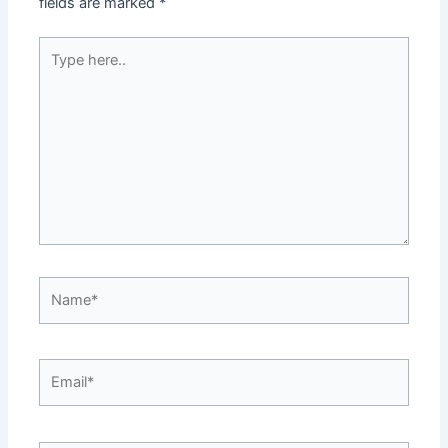
fields are marked
*
Type
here..
Name*
Email*