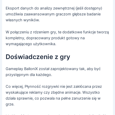
Eksport danych do analizy zewnętrznej (jeśli dostępny)
umożliwia zaawansowanym graczom głębsze badanie
własnych wyników.
W połączeniu z rdzeniem gry, te dodatkowe funkcje tworzą
kompletny, dopracowany produkt gotowy na
wymagającego użytkownika.
Doświadczenie z gry
Gameplay BalloniX został zaprojektowany tak, aby być
przystępnym dla każdego.
Co więcej, Płynność rozgrywki nie jest zakłócana przez
wyskakujące reklamy czy zbędne animacje. Wszystko
działa sprawnie, co pozwala na pełne zanurzenie się w
grze.