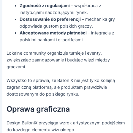
Zgodność z regulacjami
– współpraca z
instytucjami nadzorującymi rynek.
Dostosowanie do preferencji
– mechanika gry
odpowiada gustom polskich graczy.
Akceptowane metody płatności
– integracja z
polskimi bankami i e-portfelami.
Lokalne community organizuje turnieje i eventy,
zwiększając zaangażowanie i budując więzi między
graczami.
Wszystko to sprawia, że BalloniX nie jest tylko kolejną
zagraniczną platformą, ale produktem prawdziwie
dostosowanym do polskiego rynku.
Oprawa graficzna
Design BalloniX przyciąga wzrok artystycznym podejściem
do każdego elementu wizualnego