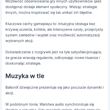
Możliwość obserwowania gry innych użytkowników (jeśli
dostępna) dodaje element społeczny. Widząc strategie
innych, można inspirować się lub unikać ich błędów.
Kluczowe cechy gameplayu to: intuicyjna obsługa bez
krzywej uczenia, krótkie, ale intensywne rundy, przejrzysty
system zakładów i wypłat oraz możliwość automatyzacji
wybranych akcji.
Doświadczenie z rozgrywki jest na tyle satysfakcjonujące,
że gracze wracają regularnie, odkrywając nowe niuanse i
doskonaląc strategie.
Muzyka w tle
BalloniX dźwięcznie prezentuje się jako poczucie dynamiki i
akcji.
W podobnym tonie, Warstwa audio synchronizuje się