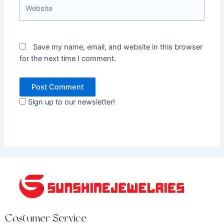
Website
Save my name, email, and website in this browser
for the next time I comment.
Sign up to our newsletter!
Costumer Service