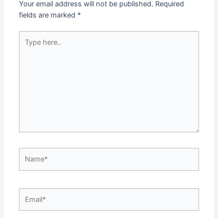
Your email address will not be published.
Required
fields are marked
*
Type
here..
Name*
Email*