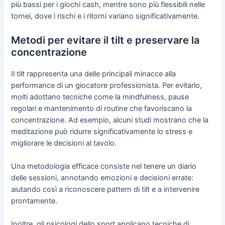
più bassi per i giochi cash, mentre sono più flessibili nelle
tornei, dove i rischi e i ritorni variano significativamente.
Metodi per evitare il tilt e preservare la
concentrazione
Il tilt rappresenta una delle principali minacce alla
performance di un giocatore professionista. Per evitarlo,
molti adottano tecniche come la mindfulness, pause
regolari e mantenimento di routine che favoriscano la
concentrazione. Ad esempio, alcuni studi mostrano che la
meditazione può ridurre significativamente lo stress e
migliorare le decisioni al tavolo.
Una metodologia efficace consiste nel tenere un diario
delle sessioni, annotando emozioni e decisioni errate:
aiutando così a riconoscere pattern di tilt e a intervenire
prontamente.
Inoltre, gli psicologi dello sport applicano tecniche di