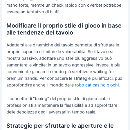
mano forte, mentre un check rapido con overbet potrebbe
essere un tentativo di bluff.
Modificare il proprio stile di gioco in base
alle tendenze del tavolo
Adattarsi alle dinamiche del tavolo permette di sfruttare le
proprie capacità e limitare le vulnerabilità. Se il tavolo si
mostra passivo, adottare uno stile più aggressivo può
aumentare le vincite; in un tavolo aggressive, invece, è più
conveniente giocare in modo più selettivo e waiting for
premium hands. Per conoscere le strategie più efficaci, puoi
approfondire anche il mondo delle
robo cat casino giochi
.
Il concetto di “tuning” del proprio stile di gioco aiuta i
professionisti a mantenere la flessibilità e ad approfittare
delle debolezze degli avversari in tempo reale.
Strategie per sfruttare le aperture e le