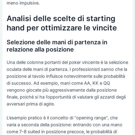
meno impulsive.
Analisi delle scelte di starting
hand per ottimizzare le vincite
Selezione delle mani di partenza in
relazione alla posizione
Una delle colonne portanti del poker vincente è la selezione
oculata delle mani di partenza. I professionisti sanno che la
posizione al tavolo influisce notevolmente sulle probabilità
di successo. Ad esempio, mani come AA, KK e QQ
vengono giocate più aggressivamente dalla posizione
finale, poiché si ha l’opportunità di valutare gli azzardi degli
avversari prima di agire.
L’esempio pratico è il concetto di “opening range”, che
varia a seconda della posizione: entrando con una mano
come 7-8 suited in posizione precoce, le probabilità di