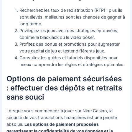
Recherchez les taux de redistribution (RTP) : plus ils
sont élevés, meilleures sont les chances de gagner à
long terme.
Privilégiez les jeux avec des stratégies éprouvées,
comme le blackjack ou le vidéo poker.
Profitez des bonus et promotions pour augmenter
votre capital de jeu et tester différents jeux.
Consultez les guides et tutoriels disponibles pour
mieux comprendre les règles et stratégies optimales.
Options de paiement sécurisées
: effectuer des dépôts et retraits
sans souci
Lorsque vous commencez à jouer sur Nine Casino, la
sécurité de vos transactions financières est une priorité
absolue.
Les options de paiement proposées
garantissent la confidentialité de vos données et la