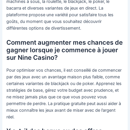
machines à sous, la roulette, le blackjack, le poker, le
bacarra et diverses variantes de jeux en direct. La
plateforme propose une variété pour satisfaire tous les
goûts, du moment que vous souhaitez découvrir
différentes options de divertissement.
Comment augmenter mes chances de
gagner lorsque je commence à jouer
sur Nine Casino?
Pour optimiser vos chances, il est conseillé de commencer
par des jeux avec un avantage maison plus faible, comme
certaines variantes de blackjack ou de poker. Apprenez les
stratégies de base, gérez votre budget avec prudence, et
ne misez jamais plus que ce que vous pouvez vous
permettre de perdre. La pratique gratuite peut aussi aider à
mieux connaître les jeux avant de miser avec de l’argent
réel.