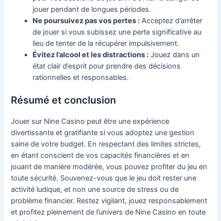
jouer pendant de longues périodes.
Ne poursuivez pas vos pertes :
Acceptez d’arrêter
de jouer si vous subissez une perte significative au
lieu de tenter de la récupérer impulsivement.
Évitez l’alcool et les distractions :
Jouez dans un
état clair d’esprit pour prendre des décisions
rationnelles et responsables.
Résumé et conclusion
Jouer sur Nine Casino peut être une expérience
divertissante et gratifiante si vous adoptez une gestion
saine de votre budget. En respectant des limites strictes,
en étant conscient de vos capacités financières et en
jouant de manière modérée, vous pouvez profiter du jeu en
toute sécurité. Souvenez-vous que le jeu doit rester une
activité ludique, et non une source de stress ou de
problème financier. Restez vigilant, jouez responsablement
et profitez pleinement de l’univers de Nine Casino en toute