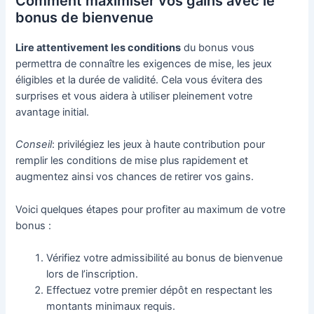
Comment maximiser vos gains avec le
bonus de bienvenue
Lire attentivement les conditions
du bonus vous
permettra de connaître les exigences de mise, les jeux
éligibles et la durée de validité. Cela vous évitera des
surprises et vous aidera à utiliser pleinement votre
avantage initial.
Conseil
: privilégiez les jeux à haute contribution pour
remplir les conditions de mise plus rapidement et
augmentez ainsi vos chances de retirer vos gains.
Voici quelques étapes pour profiter au maximum de votre
bonus :
Vérifiez votre admissibilité au bonus de bienvenue
lors de l’inscription.
Effectuez votre premier dépôt en respectant les
montants minimaux requis.