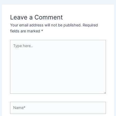
Leave a Comment
Your email address will not be published.
Required
fields are marked
*
Type
here..
Name*