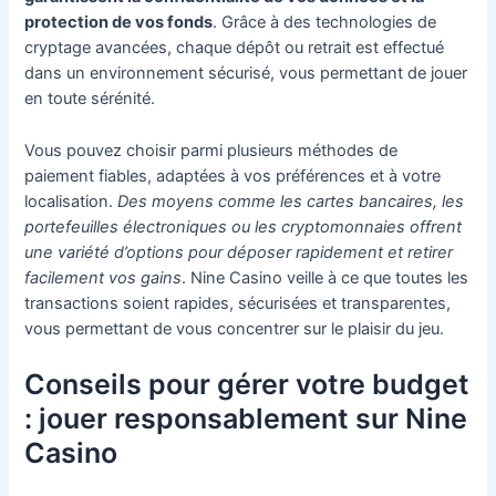
protection de vos fonds
. Grâce à des technologies de
cryptage avancées, chaque dépôt ou retrait est effectué
dans un environnement sécurisé, vous permettant de jouer
en toute sérénité.
Vous pouvez choisir parmi plusieurs méthodes de
paiement fiables, adaptées à vos préférences et à votre
localisation.
Des moyens comme les cartes bancaires, les
portefeuilles électroniques ou les cryptomonnaies offrent
une variété d’options pour déposer rapidement et retirer
facilement vos gains
. Nine Casino veille à ce que toutes les
transactions soient rapides, sécurisées et transparentes,
vous permettant de vous concentrer sur le plaisir du jeu.
Conseils pour gérer votre budget
: jouer responsablement sur Nine
Casino