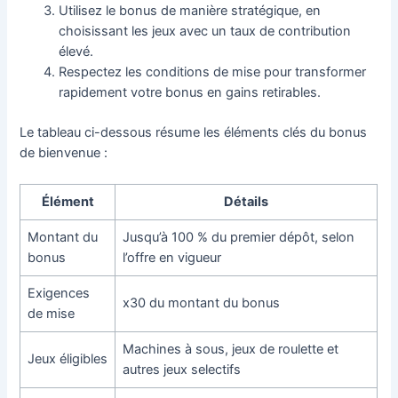
Utilisez le bonus de manière stratégique, en
choisissant les jeux avec un taux de contribution
élevé.
Respectez les conditions de mise pour transformer
rapidement votre bonus en gains retirables.
Le tableau ci-dessous résume les éléments clés du bonus
de bienvenue :
Élément
Détails
Montant du
Jusqu’à 100 % du premier dépôt, selon
bonus
l’offre en vigueur
Exigences
x30 du montant du bonus
de mise
Machines à sous, jeux de roulette et
Jeux éligibles
autres jeux selectifs