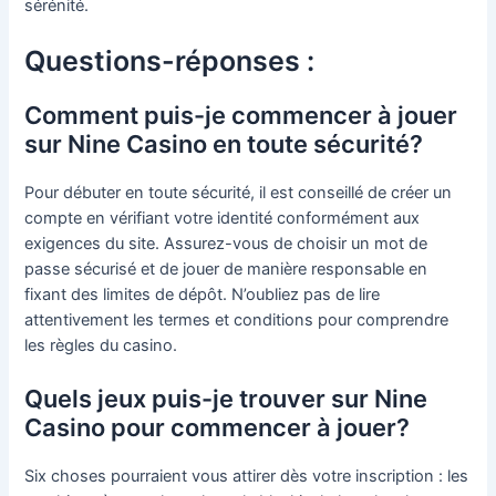
sérénité.
Questions-réponses :
Comment puis-je commencer à jouer
sur Nine Casino en toute sécurité?
Pour débuter en toute sécurité, il est conseillé de créer un
compte en vérifiant votre identité conformément aux
exigences du site. Assurez-vous de choisir un mot de
passe sécurisé et de jouer de manière responsable en
fixant des limites de dépôt. N’oubliez pas de lire
attentivement les termes et conditions pour comprendre
les règles du casino.
Quels jeux puis-je trouver sur Nine
Casino pour commencer à jouer?
Six choses pourraient vous attirer dès votre inscription : les