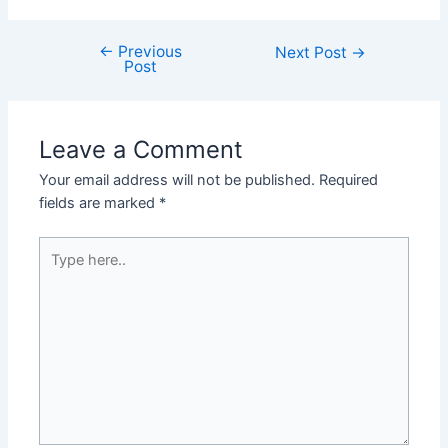
←
Previous
Next Post
→
Post
Leave a Comment
Your email address will not be published.
Required
fields are marked
*
Type
here..