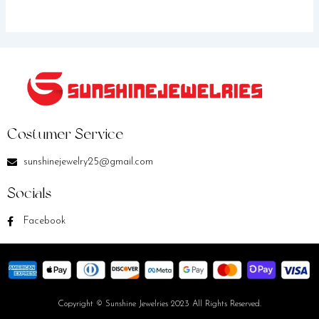
Costumer Service
sunshinejewelry25@gmail.com
Socials
Facebook
Copyright © Sunshine Jewelries 2023 All Rights Reserved.