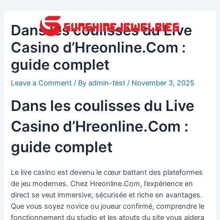
Skip
Post
to
navigation
Dans les coulisses du Live
content
Casino d’Hreonline.Com :
guide complet
Leave a Comment
/ By
admin-test
/
November 3, 2025
Dans les coulisses du Live
Casino d’Hreonline.Com :
guide complet
Le live casino est devenu le cœur battant des plateformes
de jeu modernes. Chez Hreonline.Com, l’expérience en
direct se veut immersive, sécurisée et riche en avantages.
Que vous soyez novice ou joueur confirmé, comprendre le
fonctionnement du studio et les atouts du site vous aidera