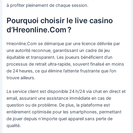
à profiter pleinement de chaque session.
Pourquoi choisir le live casino
d’Hreonline.Com ?
Hreonline.Com se démarque par une licence délivrée par
une autorité reconnue, garantissant un cadre de jeu
équitable et transparent. Les joueurs bénéficient d’un
processus de retrait ultra‑rapide, souvent finalisé en moins
de 24 heures, ce qui élimine l’attente frustrante que l’on
trouve ailleurs.
Le service client est disponible 24 h/24 via chat en direct et
email, assurant une assistance immédiate en cas de
question ou de problème. De plus, la plateforme est
entièrement optimisée pour les smartphones, permettant
de jouer depuis n’importe quel appareil sans perte de
qualité.