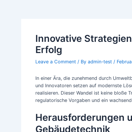
Skip
Post
to
navigation
content
Innovative Strategie
Erfolg
Leave a Comment
/ By
admin-test
/
Februa
In einer Ära, die zunehmend durch Umweltb
und Innovatoren setzen auf modernste Lösu
realisieren. Dieser Wandel ist keine bloße 
regulatorische Vorgaben und ein wachsend
Herausforderungen u
Gebäudetechnik