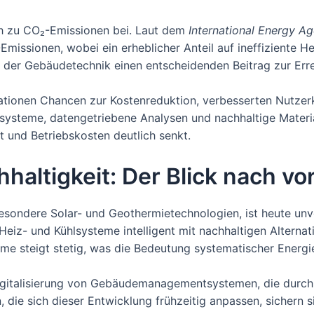
ch zu CO₂-Emissionen bei. Laut dem
International Energy Ag
issionen, wobei ein erheblicher Anteil auf ineffiziente H
in der Gebäudetechnik einen entscheidenden Beitrag zur Erre
vationen Chancen zur Kostenreduktion, verbesserten Nutze
ysteme, datengetriebene Analysen und nachhaltige Materia
und Betriebskosten deutlich senkt.
haltigkeit: Der Blick nach vo
sbesondere Solar- und Geothermietechnologien, ist heute u
eiz- und Kühlsysteme intelligent mit nachhaltigen Alternat
me steigt stetig, was die Bedeutung systematischer Energie
ge Digitalisierung von Gebäudemanagementsystemen, die durc
die sich dieser Entwicklung frühzeitig anpassen, sichern s