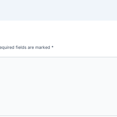
equired fields are marked
*