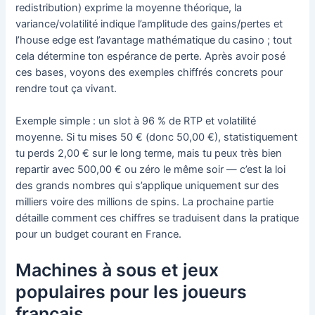
redistribution) exprime la moyenne théorique, la
variance/volatilité indique l’amplitude des gains/pertes et
l’house edge est l’avantage mathématique du casino ; tout
cela détermine ton espérance de perte. Après avoir posé
ces bases, voyons des exemples chiffrés concrets pour
rendre tout ça vivant.
Exemple simple : un slot à 96 % de RTP et volatilité
moyenne. Si tu mises 50 € (donc 50,00 €), statistiquement
tu perds 2,00 € sur le long terme, mais tu peux très bien
repartir avec 500,00 € ou zéro le même soir — c’est la loi
des grands nombres qui s’applique uniquement sur des
milliers voire des millions de spins. La prochaine partie
détaille comment ces chiffres se traduisent dans la pratique
pour un budget courant en France.
Machines à sous et jeux
populaires pour les joueurs
français