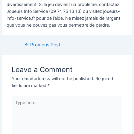
divertissement. Si le jeu devient un problème, contactez
Joueurs Info Service (09 74 75 13 13) ou visitez joueurs-
info-service.fr pour de l’aide. Ne misez jamais de l’argent
que vous ne pouvez pas vous permettre de perdre.
←
Previous Post
Leave a Comment
Your email address will not be published.
Required
fields are marked
*
Type
here..