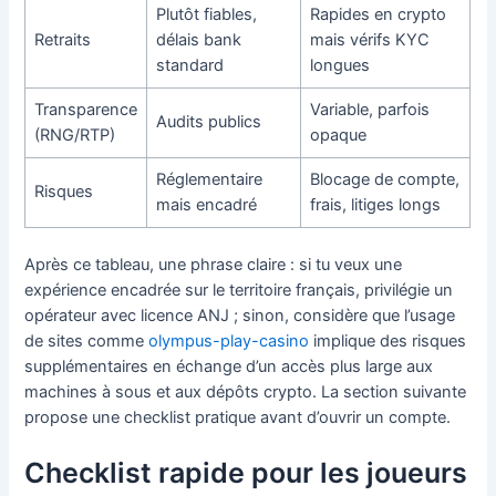
Plutôt fiables,
Rapides en crypto
Retraits
délais bank
mais vérifs KYC
standard
longues
Transparence
Variable, parfois
Audits publics
(RNG/RTP)
opaque
Réglementaire
Blocage de compte,
Risques
mais encadré
frais, litiges longs
Après ce tableau, une phrase claire : si tu veux une
expérience encadrée sur le territoire français, privilégie un
opérateur avec licence ANJ ; sinon, considère que l’usage
de sites comme
olympus-play-casino
implique des risques
supplémentaires en échange d’un accès plus large aux
machines à sous et aux dépôts crypto. La section suivante
propose une checklist pratique avant d’ouvrir un compte.
Checklist rapide pour les joueurs