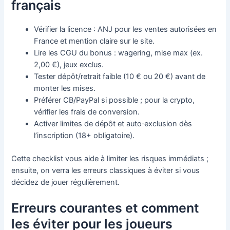
français
Vérifier la licence : ANJ pour les ventes autorisées en
France et mention claire sur le site.
Lire les CGU du bonus : wagering, mise max (ex.
2,00 €), jeux exclus.
Tester dépôt/retrait faible (10 € ou 20 €) avant de
monter les mises.
Préférer CB/PayPal si possible ; pour la crypto,
vérifier les frais de conversion.
Activer limites de dépôt et auto‑exclusion dès
l’inscription (18+ obligatoire).
Cette checklist vous aide à limiter les risques immédiats ;
ensuite, on verra les erreurs classiques à éviter si vous
décidez de jouer régulièrement.
Erreurs courantes et comment
les éviter pour les joueurs