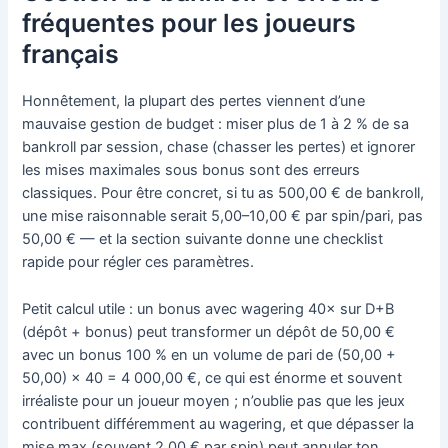
fréquentes pour les joueurs
français
Honnêtement, la plupart des pertes viennent d’une
mauvaise gestion de budget : miser plus de 1 à 2 % de sa
bankroll par session, chase (chasser les pertes) et ignorer
les mises maximales sous bonus sont des erreurs
classiques. Pour être concret, si tu as 500,00 € de bankroll,
une mise raisonnable serait 5,00–10,00 € par spin/pari, pas
50,00 € — et la section suivante donne une checklist
rapide pour régler ces paramètres.
Petit calcul utile : un bonus avec wagering 40× sur D+B
(dépôt + bonus) peut transformer un dépôt de 50,00 €
avec un bonus 100 % en un volume de pari de (50,00 +
50,00) × 40 = 4 000,00 €, ce qui est énorme et souvent
irréaliste pour un joueur moyen ; n’oublie pas que les jeux
contribuent différemment au wagering, et que dépasser la
mise max (souvent 2,00 € par spin) peut annuler ton