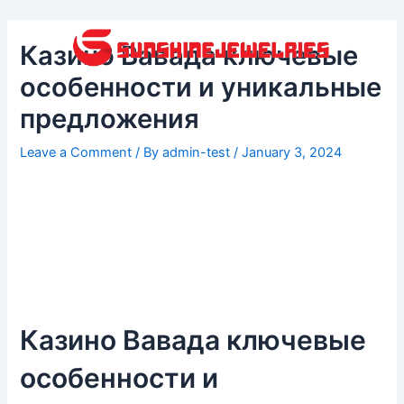
Skip
to
Казино Вавада ключевые
content
особенности и уникальные
предложения
Leave a Comment
/ By
admin-test
/
January 3, 2024
Казино Вавада ключевые
особенности и