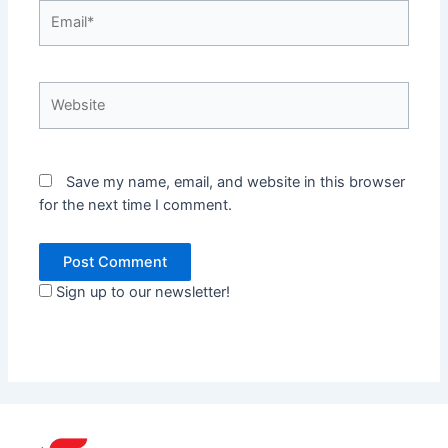
Email*
Website
Save my name, email, and website in this browser
for the next time I comment.
Sign up to our newsletter!