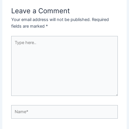
Leave a Comment
Your email address will not be published.
Required
fields are marked
*
Type
here..
Name*