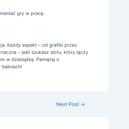
mieniać gry w pracę.
ja. Każdy aspekt – od grafiki przez
czna – jeśli szukasz slotu, który łączy
em w dziesiątkę. Pamiętaj o
y bębnach!
Next Post
→