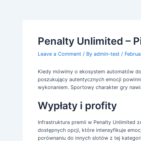
Skip
Post
to
navigation
content
Penalty Unlimited – 
Leave a Comment
/ By
admin-test
/
Februa
Kiedy mówimy o ekosystem automatów do gi
poszukujący autentycznych emocji powinn
wykonaniem. Sportowy charakter gry nawią
Wypłaty i profity
Infrastruktura premii w Penalty Unlimited 
dostępnych opcji, które intensyfikuje emo
porównaniu do innych slotów z tej kategori