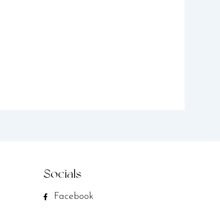
Socials
Facebook