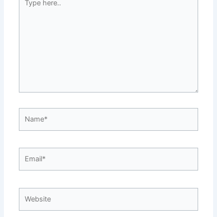
here..
Name*
Email*
Website