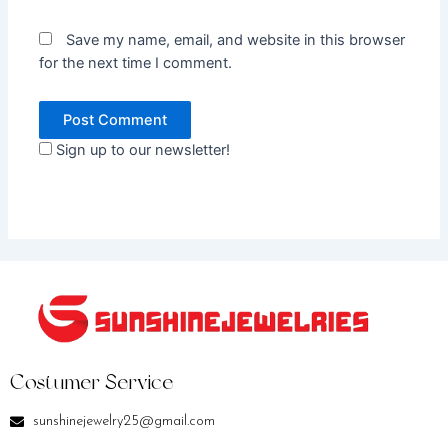
Save my name, email, and website in this browser
for the next time I comment.
Sign up to our newsletter!
Costumer Service
sunshinejewelry25@gmail.com