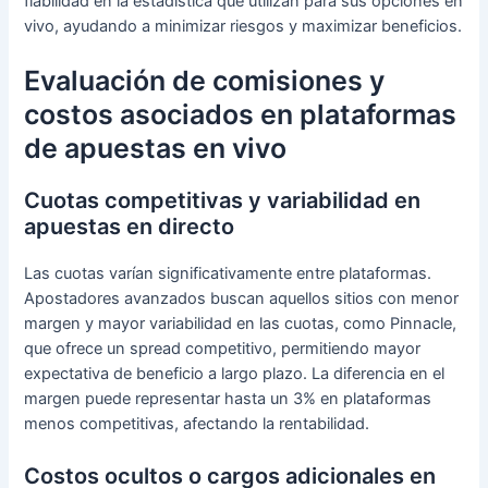
fiabilidad en la estadística que utilizan para sus opciones en
vivo, ayudando a minimizar riesgos y maximizar beneficios.
Evaluación de comisiones y
costos asociados en plataformas
de apuestas en vivo
Cuotas competitivas y variabilidad en
apuestas en directo
Las cuotas varían significativamente entre plataformas.
Apostadores avanzados buscan aquellos sitios con menor
margen y mayor variabilidad en las cuotas, como Pinnacle,
que ofrece un spread competitivo, permitiendo mayor
expectativa de beneficio a largo plazo. La diferencia en el
margen puede representar hasta un 3% en plataformas
menos competitivas, afectando la rentabilidad.
Costos ocultos o cargos adicionales en