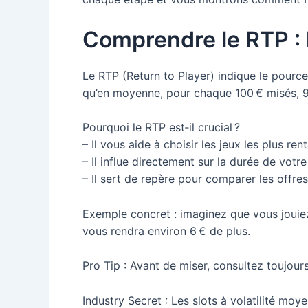
Comprendre le RTP : 
Le RTP (Return to Player) indique le pource
qu’en moyenne, pour chaque 100 € misés, 9
Pourquoi le RTP est‑il crucial ?
– Il vous aide à choisir les jeux les plus ren
– Il influe directement sur la durée de votre
– Il sert de repère pour comparer les offres
Exemple concret : imaginez que vous jouiez
vous rendra environ 6 € de plus.
Pro Tip : Avant de miser, consultez toujours
Industry Secret : Les slots à volatilité moy