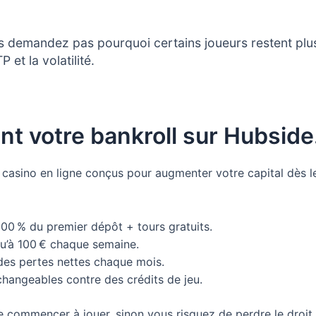
s demandez pas pourquoi certains joueurs restent plu
et la volatilité.
nt votre bankroll sur Hubside
asino en ligne conçus pour augmenter votre capital dès le
00 % du premier dépôt + tours gratuits.
qu’à 100 € chaque semaine.
es pertes nettes chaque mois.
changeables contre des crédits de jeu.
e commencer à jouer, sinon vous risquez de perdre le droit 