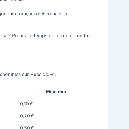
joueurs français recherchant la
mise ? Prenez le temps de les comprendre
isponibles sur Hubside.Fr :
Mise min
0,10 €
0,20 €
0,50 €