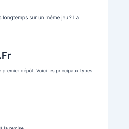
s longtemps sur un même jeu ? La
.Fr
 premier dépôt. Voici les principaux types
à la remise.