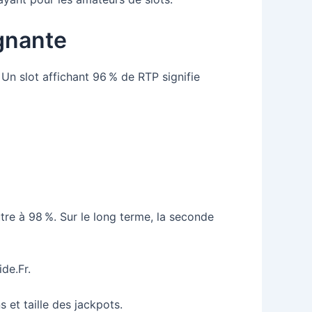
agnante
Un slot affichant 96 % de RTP signifie
re à 98 %. Sur le long terme, la seconde
de.Fr.
 et taille des jackpots.