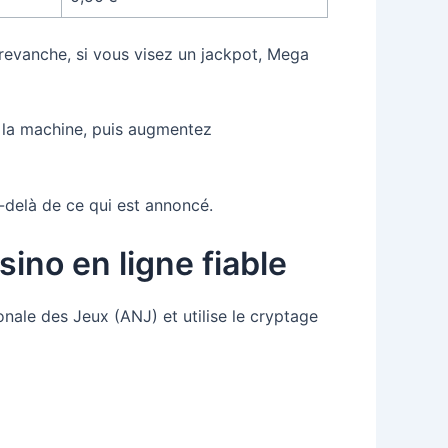
n revanche, si vous visez un jackpot, Mega
 la machine, puis augmentez
u-delà de ce qui est annoncé.
sino en ligne fiable
onale des Jeux (ANJ) et utilise le cryptage