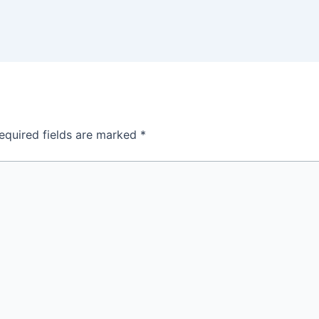
equired fields are marked
*