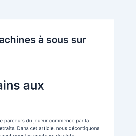
achines à sous sur
ains aux
Le parcours du joueur commence par la
etraits. Dans cet article, nous décortiquons
ant pour les amateurs de slots.