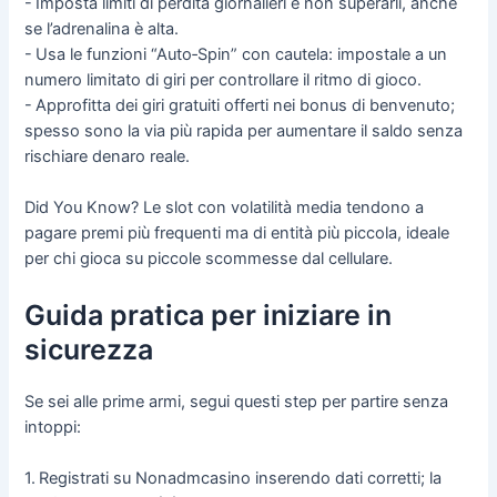
- Imposta limiti di perdita giornalieri e non superarli, anche
se l’adrenalina è alta.
- Usa le funzioni “Auto‑Spin” con cautela: impostale a un
numero limitato di giri per controllare il ritmo di gioco.
- Approfitta dei giri gratuiti offerti nei bonus di benvenuto;
spesso sono la via più rapida per aumentare il saldo senza
rischiare denaro reale.
Did You Know? Le slot con volatilità media tendono a
pagare premi più frequenti ma di entità più piccola, ideale
per chi gioca su piccole scommesse dal cellulare.
Guida pratica per iniziare in
sicurezza
Se sei alle prime armi, segui questi step per partire senza
intoppi:
1. Registrati su Nonadmcasino inserendo dati corretti; la