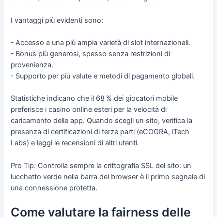
I vantaggi più evidenti sono:
- Accesso a una più ampia varietà di slot internazionali.
- Bonus più generosi, spesso senza restrizioni di
provenienza.
- Supporto per più valute e metodi di pagamento globali.
Statistiche indicano che il 68 % dei giocatori mobile
preferisce i casino online esteri per la velocità di
caricamento delle app. Quando scegli un sito, verifica la
presenza di certificazioni di terze parti (eCOGRA, iTech
Labs) e leggi le recensioni di altri utenti.
Pro Tip: Controlla sempre la crittografia SSL del sito: un
lucchetto verde nella barra del browser è il primo segnale di
una connessione protetta.
Come valutare la fairness delle