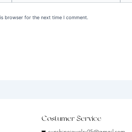
is browser for the next time I comment.
Costumer Service