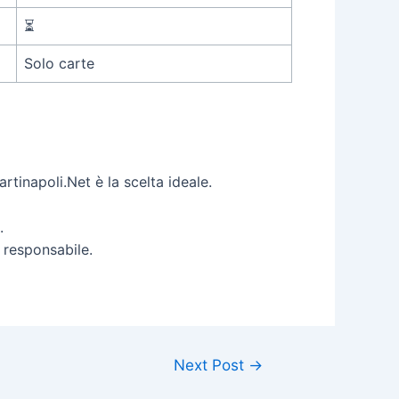
⏳
Solo carte
artinapoli.Net è la scelta ideale.
.
o responsabile.
Next Post
→