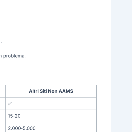
.
un problema.
Altri Siti Non AAMS
✅
15‑20
2.000‑5.000