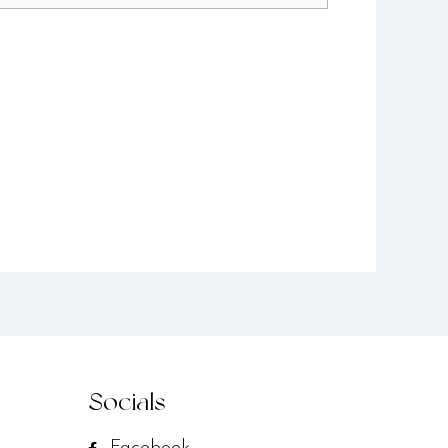
Socials