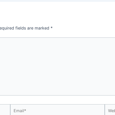
equired fields are marked
*
Email*
Webs