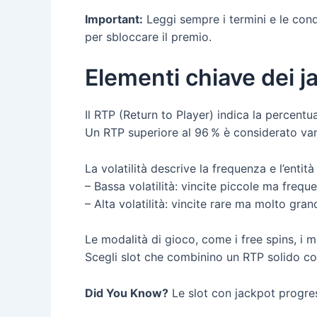
Important:
Leggi sempre i termini e le con
per sbloccare il premio.
Elementi chiave dei ja
Il RTP (Return to Player) indica la percentua
Un RTP superiore al 96 % è considerato van
La volatilità descrive la frequenza e l’entità 
– Bassa volatilità: vincite piccole ma freque
– Alta volatilità: vincite rare ma molto gran
Le modalità di gioco, come i free spins, i mu
Scegli slot che combinino un RTP solido con 
Did You Know?
Le slot con jackpot progre