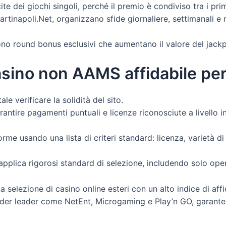
te dei giochi singoli, perché il premio è condiviso tra i primi
inapoli.Net, organizzano sfide giornaliere, settimanali e me
dono round bonus esclusivi che aumentano il valore del jackp
sino non AAMS affidabile per 
le verificare la solidità del sito.
ntire pagamenti puntuali e licenze riconosciute a livello i
rme usando una lista di criteri standard: licenza, varietà d
pplica rigorosi standard di selezione, includendo solo oper
 selezione di casino online esteri con un alto indice di affid
der leader come NetEnt, Microgaming e Play’n GO, garanten