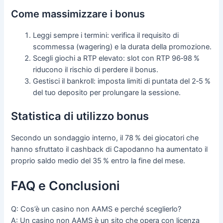
Come massimizzare i bonus
Leggi sempre i termini: verifica il requisito di
scommessa (wagering) e la durata della promozione.
Scegli giochi a RTP elevato: slot con RTP 96‑98 %
riducono il rischio di perdere il bonus.
Gestisci il bankroll: imposta limiti di puntata del 2‑5 %
del tuo deposito per prolungare la sessione.
Statistica di utilizzo bonus
Secondo un sondaggio interno, il 78 % dei giocatori che
hanno sfruttato il cashback di Capodanno ha aumentato il
proprio saldo medio del 35 % entro la fine del mese.
FAQ e Conclusioni
Q: Cos’è un casino non AAMS e perché sceglierlo?
A: Un casino non AAMS è un sito che opera con licenza