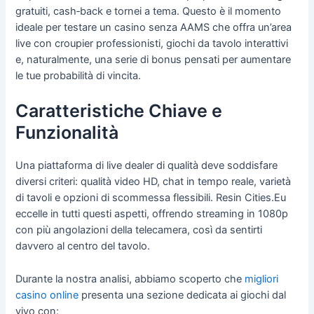
gratuiti, cash‑back e tornei a tema. Questo è il momento
ideale per testare un casino senza AAMS che offra un’area
live con croupier professionisti, giochi da tavolo interattivi
e, naturalmente, una serie di bonus pensati per aumentare
le tue probabilità di vincita.
Caratteristiche Chiave e
Funzionalità
Una piattaforma di live dealer di qualità deve soddisfare
diversi criteri: qualità video HD, chat in tempo reale, varietà
di tavoli e opzioni di scommessa flessibili. Resin Cities.Eu
eccelle in tutti questi aspetti, offrendo streaming in 1080p
con più angolazioni della telecamera, così da sentirti
davvero al centro del tavolo.
Durante la nostra analisi, abbiamo scoperto che
migliori
casino online
presenta una sezione dedicata ai giochi dal
vivo con: