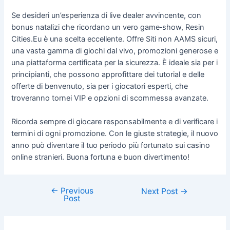
Se desideri un’esperienza di live dealer avvincente, con
bonus natalizi che ricordano un vero game‑show, Resin
Cities.Eu è una scelta eccellente. Offre Siti non AAMS sicuri,
una vasta gamma di giochi dal vivo, promozioni generose e
una piattaforma certificata per la sicurezza. È ideale sia per i
principianti, che possono approfittare dei tutorial e delle
offerte di benvenuto, sia per i giocatori esperti, che
troveranno tornei VIP e opzioni di scommessa avanzate.
Ricorda sempre di giocare responsabilmente e di verificare i
termini di ogni promozione. Con le giuste strategie, il nuovo
anno può diventare il tuo periodo più fortunato sui casino
online stranieri. Buona fortuna e buon divertimento!
←
Previous
Next Post
→
Post