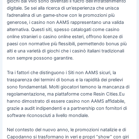
giochi dal vivo sono diventati il fulcro dell’intrattenimento
digitale. Se sei alla ricerca di un’esperienza che unisca
l’adrenalina di un game‑show con le promozioni più
generose, i casino non AAMS rappresentano una valida
alternativa. Questi siti, spesso catalogati come casino
online stranieri o casino online esteri, offrono licenze di
paesi con normative più flessibili, permettendo bonus più
alti e una varietà di giochi che i casinò italiani tradizionali
non sempre possono garantire.
Tra i fattori che distinguono i Siti non AAMS sicuri, la
trasparenza dei termini di bonus e la rapidità dei prelievi
sono fondamentali. Molti giocatori temono la mancanza di
regolamentazione, ma piattaforme come Resin Cities.Eu
hanno dimostrato di essere casino non AAMS affidabile,
grazie a audit indipendenti e a partnership con fornitori di
software riconosciuti a livello mondiale.
Nel contesto del nuovo anno, le promozioni natalizie e di
Capodanno si trasformano in veri e propri “show” con giri