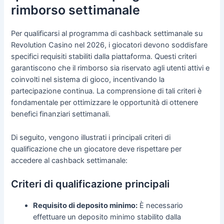
rimborso settimanale
Per qualificarsi al programma di cashback settimanale su
Revolution Casino nel 2026, i giocatori devono soddisfare
specifici requisiti stabiliti dalla piattaforma. Questi criteri
garantiscono che il rimborso sia riservato agli utenti attivi e
coinvolti nel sistema di gioco, incentivando la
partecipazione continua. La comprensione di tali criteri è
fondamentale per ottimizzare le opportunità di ottenere
benefici finanziari settimanali.
Di seguito, vengono illustrati i principali criteri di
qualificazione che un giocatore deve rispettare per
accedere al cashback settimanale:
Criteri di qualificazione principali
Requisito di deposito minimo:
È necessario
effettuare un deposito minimo stabilito dalla