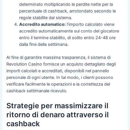
determinato moltiplicando le perdite nette per la
percentuale di cashback, arrotondato secondo le
regole stabilite dal sistema.
Accredito automatico:
l’importo calcolato viene
accredito automaticamente sul conto del giocatore
entro il termine stabilito, di solito entro 24-48 ore
dalla fine della settimana.
Al fine di garantire massima trasparenza, il sistema di
Revolution Casino fornisce un acquisto dettagliato degli
importi calcolati e accreditati, disponibili nel pannello
personale di ogni utente. In tal modo, i clienti possono
verificare facilmente le operazioni e la correttezza del
cashback settimanale ricevuto.
Strategie per massimizzare il
ritorno di denaro attraverso il
cashback