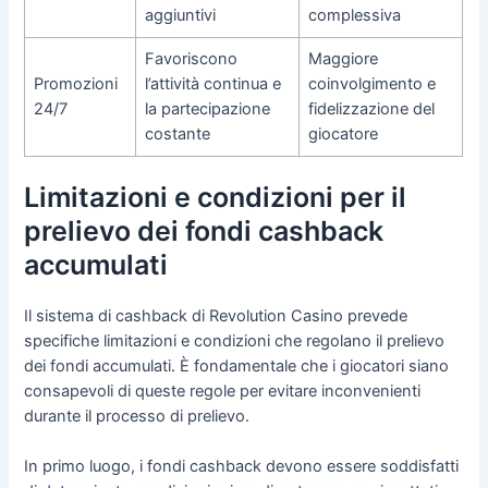
aggiuntivi
complessiva
Favoriscono
Maggiore
Promozioni
l’attività continua e
coinvolgimento e
24/7
la partecipazione
fidelizzazione del
costante
giocatore
Limitazioni e condizioni per il
prelievo dei fondi cashback
accumulati
Il sistema di cashback di Revolution Casino prevede
specifiche limitazioni e condizioni che regolano il prelievo
dei fondi accumulati. È fondamentale che i giocatori siano
consapevoli di queste regole per evitare inconvenienti
durante il processo di prelievo.
In primo luogo, i fondi cashback devono essere soddisfatti