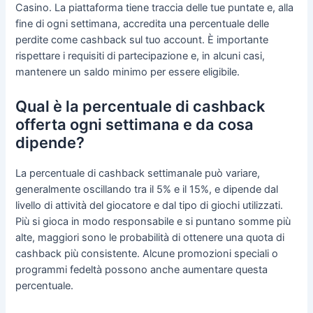
Casino. La piattaforma tiene traccia delle tue puntate e, alla
fine di ogni settimana, accredita una percentuale delle
perdite come cashback sul tuo account. È importante
rispettare i requisiti di partecipazione e, in alcuni casi,
mantenere un saldo minimo per essere eligibile.
Qual è la percentuale di cashback
offerta ogni settimana e da cosa
dipende?
La percentuale di cashback settimanale può variare,
generalmente oscillando tra il 5% e il 15%, e dipende dal
livello di attività del giocatore e dal tipo di giochi utilizzati.
Più si gioca in modo responsabile e si puntano somme più
alte, maggiori sono le probabilità di ottenere una quota di
cashback più consistente. Alcune promozioni speciali o
programmi fedeltà possono anche aumentare questa
percentuale.