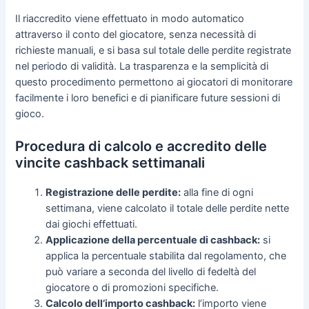
Il riaccredito viene effettuato in modo automatico
attraverso il conto del giocatore, senza necessità di
richieste manuali, e si basa sul totale delle perdite registrate
nel periodo di validità. La trasparenza e la semplicità di
questo procedimento permettono ai giocatori di monitorare
facilmente i loro benefici e di pianificare future sessioni di
gioco.
Procedura di calcolo e accredito delle
vincite cashback settimanali
Registrazione delle perdite:
alla fine di ogni
settimana, viene calcolato il totale delle perdite nette
dai giochi effettuati.
Applicazione della percentuale di cashback:
si
applica la percentuale stabilita dal regolamento, che
può variare a seconda del livello di fedeltà del
giocatore o di promozioni specifiche.
Calcolo dell’importo cashback:
l’importo viene