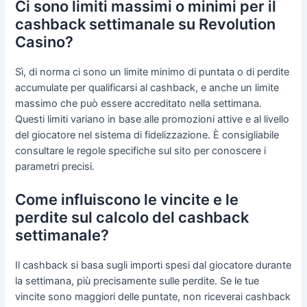
Ci sono limiti massimi o minimi per il
cashback settimanale su Revolution
Casino?
Sì, di norma ci sono un limite minimo di puntata o di perdite
accumulate per qualificarsi al cashback, e anche un limite
massimo che può essere accreditato nella settimana.
Questi limiti variano in base alle promozioni attive e al livello
del giocatore nel sistema di fidelizzazione. È consigliabile
consultare le regole specifiche sul sito per conoscere i
parametri precisi.
Come influiscono le vincite e le
perdite sul calcolo del cashback
settimanale?
Il cashback si basa sugli importi spesi dal giocatore durante
la settimana, più precisamente sulle perdite. Se le tue
vincite sono maggiori delle puntate, non riceverai cashback