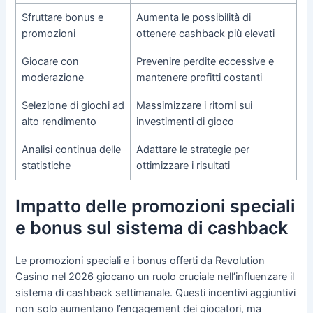
Sfruttare bonus e
Aumenta le possibilità di
promozioni
ottenere cashback più elevati
Giocare con
Prevenire perdite eccessive e
moderazione
mantenere profitti costanti
Selezione di giochi ad
Massimizzare i ritorni sui
alto rendimento
investimenti di gioco
Analisi continua delle
Adattare le strategie per
statistiche
ottimizzare i risultati
Impatto delle promozioni speciali
e bonus sul sistema di cashback
Le promozioni speciali e i bonus offerti da Revolution
Casino nel 2026 giocano un ruolo cruciale nell’influenzare il
sistema di cashback settimanale. Questi incentivi aggiuntivi
non solo aumentano l’engagement dei giocatori, ma