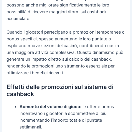
possono anche migliorare significativamente le loro
possibilità di ricevere maggiori ritorni sul cashback
accumulato.
Quando i giocatori partecipano a promozioni temporanee o
bonus specifici, spesso aumentano le loro puntate o
esplorano nuove sezioni del casinò, contribuendo così a
una maggiore attività complessiva. Questo dinamismo può
generare un impatto diretto sul calcolo del cashback,
rendendo le promozioni uno strumento essenziale per
ottimizzare i benefici ricevuti.
Effetti delle promozioni sul sistema di
cashback
Aumento del volume di gioco:
le offerte bonus
incentivano i giocatori a scommettere di più,
incrementando l’importo totale di puntate
settimanali.