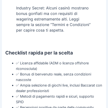
Industry Secret: Alcuni casinò mostrano
bonus gonfiati ma con requisiti di
wagering estremamente alti. Leggi
sempre la sezione “Termini e Condizioni”
per capire cosa ti aspetta.
Checklist rapida per la scelta
✅ Licenza affidabile (ADM o licenza offshore
riconosciuta)
✅ Bonus di benvenuto reale, senza condizioni
nascoste
✅ Ampia selezione di giochi live, inclusi Baccarat con
dealer professionisti
✅ Metodi di pagamento rapidi e sicuri, supporto
SPID
✅ Recensioni positive da parte della community