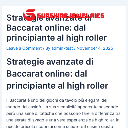
Skip
Post
to
navigation
Strategie avanzate di
content
Baccarat online: dal
principiante al high roller
Leave a Comment
/ By
admin-test
/
November 4, 2025
Strategie avanzate di
Baccarat online: dal
principiante al high roller
Il Baccarat è uno dei giochi da tavolo più eleganti del
mondo dei casinò. La sua semplicità apparente nasconde
però una serie di tattiche che possono fare la differenza tra
una serata di svago e una vera esperienza da high roller. In
questo articolo scoprirai come scegliere il casinò giusto,