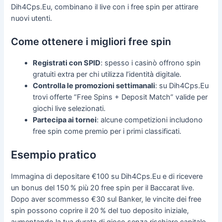
Dih4Cps.Eu, combinano il live con i free spin per attirare
nuovi utenti.
Come ottenere i migliori free spin
Registrati con SPID
: spesso i casinò offrono spin
gratuiti extra per chi utilizza l’identità digitale.
Controlla le promozioni settimanali
: su Dih4Cps.Eu
trovi offerte “Free Spins + Deposit Match” valide per
giochi live selezionati.
Partecipa ai tornei
: alcune competizioni includono
free spin come premio per i primi classificati.
Esempio pratico
Immagina di depositare €100 su Dih4Cps.Eu e di ricevere
un bonus del 150 % più 20 free spin per il Baccarat live.
Dopo aver scommesso €30 sul Banker, le vincite dei free
spin possono coprire il 20 % del tuo deposito iniziale,
aumentando la tua durata di gioco senza rischiare capitale